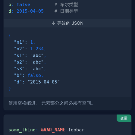
b
:
false
# 布尔类型
d
:
2015-04-05
# 日期类型
↓ 等效的 JSON
{
"n1"
:
1
,
"n2"
:
1.234
,
"s1"
:
"abc"
,
"s2"
:
"abc"
,
"s3"
:
"abc"
,
"b"
:
false
,
"d"
:
"2015-04-05"
}
使用空格缩进。 元素部分之间必须有空间。
变量
some_thing
:
&VAR_NAME