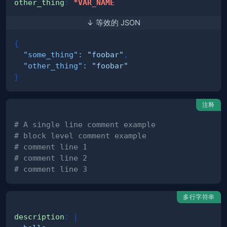
other_thing
:
*VAR_NAME
↓ 等效的 JSON
{
"some_thing"
:
"foobar"
,
"other_thing"
:
"foobar"
}
注释
# A single line comment example
# block level comment example
# comment line 1
# comment line 2
# comment line 3
多行字符串
description
:
|