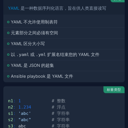
YAML
是一种数据序列化语言，旨在供人类直接读写
YAML 不允许使用制表符
元素部分之间必须有空间
YAML 区分大小写
以
.yaml
或
.yml
扩展名结束您的 YAML 文件
YAML 是 JSON 的超集
Ansible playbook 是 YAML 文件
标量类型
n1
:
1
# 整数
n2
:
1.234
# 浮点
s1
:
'abc'
# 字符串
s2
:
"abc"
# 字符串
s3
:
 abc          
# 字符串