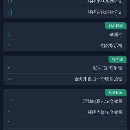
[]
环绕串联系列分支
{}
环绕在线键控分支
别名指标
&
锚属性
*
别名指示符
特殊键
=
默认“值”映射键
<<
合并来自另一个映射的键
标量指标
''
环绕内联未转义标量
"
环绕内嵌转义标量
`
`