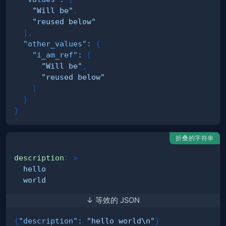
"Will be"
,
"reused below"
]
,
"other_values"
:
{
"i_am_ref"
:
[
"Will be"
,
"reused below"
]
}
}
折叠的字符串
description
:
>
  world
↓ 等效的 JSON
{
"description"
:
"hello world\n"
}