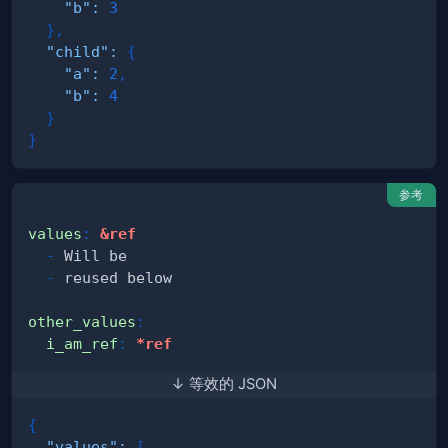
"b"
:
3
}
,
"child"
:
{
"a"
:
2
,
"b"
:
4
}
}
参考
values
:
&ref
-
-
other_values
:
i_am_ref
:
*ref
↓ 等效的 JSON
{
"values"
:
[