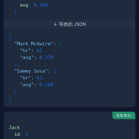
avg
:
0.288
}
↓ 等效的 JSON
{
"Mark McGwire"
:
{
"hr"
:
65
,
"avg"
:
0.278
}
,
"Sammy Sosa"
:
{
"hr"
:
63
,
"avg"
:
0.288
}
}
嵌套集合
Jack
:
id
:
1