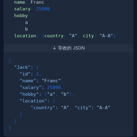
name
:
salary
:
25000
hobby
:
-
-
location
:
{
country
:
"A"
,
city
:
"A-A"
}
↓ 等效的 JSON
{
"Jack"
:
{
"id"
:
1
,
"name"
:
"Franc"
,
"salary"
:
25000
,
"hobby"
:
[
"a"
,
"b"
]
,
"location"
:
{
"country"
:
"A"
,
"city"
:
"A-A"
}
}
}