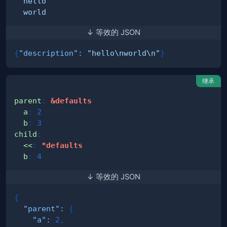
  world
↓ 等效的 JSON
{
"description"
:
"hello\nworld\n"
}
继承
parent
:
&defaults
a
:
2
b
:
3
child
:
<<
:
*defaults
b
:
4
↓ 等效的 JSON
{
"parent"
:
{
"a"
:
2
,