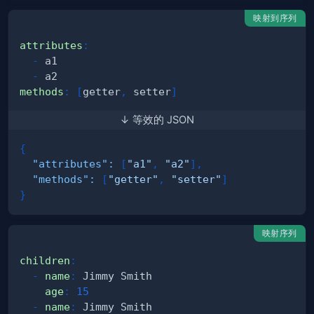
映射到序列
attributes
:
-
-
methods
:
[
getter
,
 setter
]
↓ 等效的 JSON
{
"attributes"
:
[
"a1"
,
"a2"
]
,
"methods"
:
[
"getter"
,
"setter"
]
}
映射序列
children
:
-
name
:
age
:
15
-
name
: