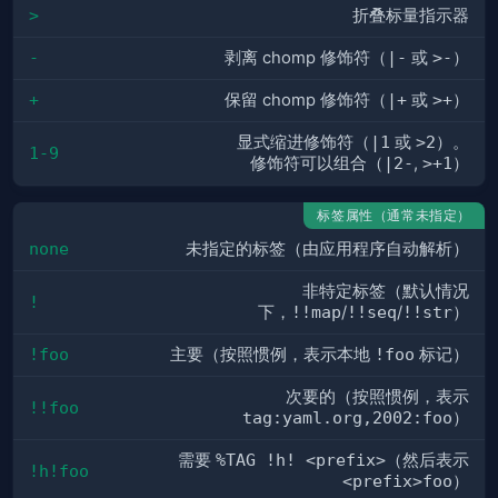
>
折叠标量指示器
-
剥离 chomp 修饰符（
|-
或
>-
）
+
保留 chomp 修饰符（
|+
或
>+
）
显式缩进修饰符（
|1
或
>2
）。
1-9
修饰符可以组合（
|2-
,
>+1
）
标签属性（通常未指定）
none
未指定的标签（由应用程序自动解析）
非特定标签（默认情况
!
下，
!!map
/
!!seq
/
!!str
）
!foo
主要（按照惯例，表示本地
!foo
标记）
次要的（按照惯例，表示
!!foo
tag:yaml.org,2002:foo
）
需要
%TAG !h! <prefix>
（然后表示
!h!foo
<prefix>foo
）