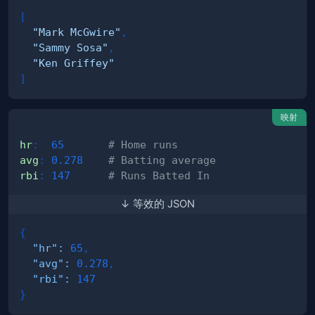
[
"Mark McGwire"
,
"Sammy Sosa"
,
"Ken Griffey"
]
映射
hr
:
65
# Home runs
avg
:
0.278
# Batting average
rbi
:
147
# Runs Batted In
↓ 等效的 JSON
{
"hr"
:
65
,
"avg"
:
0.278
,
"rbi"
:
147
}