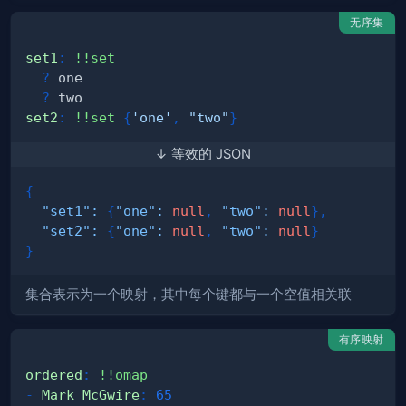
无序集
set1
:
!!set
?
?
set2
:
!!set
{
'one'
,
"two"
}
↓ 等效的 JSON
{
"set1"
:
{
"one"
:
null
,
"two"
:
null
}
,
"set2"
:
{
"one"
:
null
,
"two"
:
null
}
}
集合表示为一个映射，其中每个键都与一个空值相关联
有序映射
ordered
:
!!omap
-
Mark McGwire
:
65