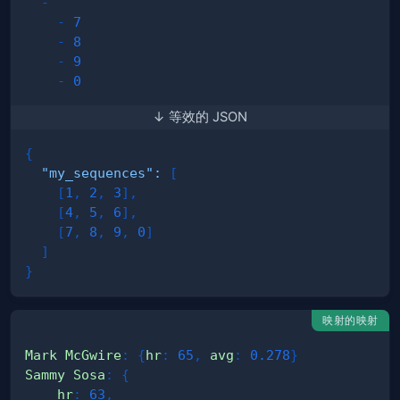
-
-
7
-
8
-
9
-
0
↓ 等效的 JSON
{
"my_sequences"
:
[
[
1
,
2
,
3
]
,
[
4
,
5
,
6
]
,
[
7
,
8
,
9
,
0
]
]
}
映射的映射
Mark McGwire
:
{
hr
:
65
,
avg
:
0.278
}
Sammy Sosa
:
{
hr
:
63
,