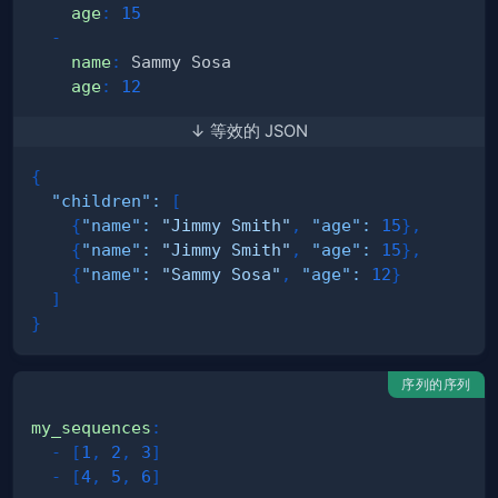
age
:
15
-
name
:
age
:
12
↓ 等效的 JSON
{
"children"
:
[
{
"name"
:
"Jimmy Smith"
,
"age"
:
15
}
,
{
"name"
:
"Jimmy Smith"
,
"age"
:
15
}
,
{
"name"
:
"Sammy Sosa"
,
"age"
:
12
}
]
}
序列的序列
my_sequences
:
-
[
1
,
2
,
3
]
-
[
4
,
5
,
6
]