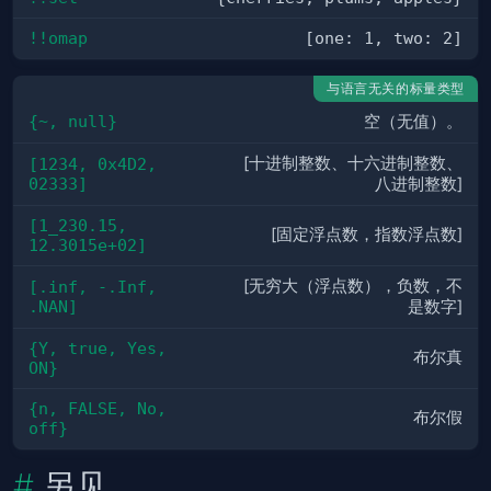
!!omap
[one: 1, two: 2]
与语言无关的标量类型
{~, null}
空（无值）。
[十进制整数、十六进制整数、
[1234, 0x4D2, 
02333]
八进制整数]
[1_230.15, 
[固定浮点数，指数浮点数]
12.3015e+02]
[无穷大（浮点数），负数，不
[.inf, -.Inf, 
.NAN]
是数字]
{Y, true, Yes, 
布尔真
ON}
{n, FALSE, No, 
布尔假
off}
另见