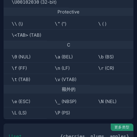
\U00102030
(32-bit)
Protective
\\
(\)
\"
(")
\
( )
\<TAB>
(TAB)
C
\0
(NUL)
\a
(BEL)
\b
(BS)
\f
(FF)
\n
(LF)
\r
(CR)
\t
(TAB)
\v
(VTAB)
额外的
\e
(ESC)
\_
(NBSP)
\N
(NEL)
\L
(LS)
\P
(PS)
更多类型
!!set
{cherries, plums, apples}