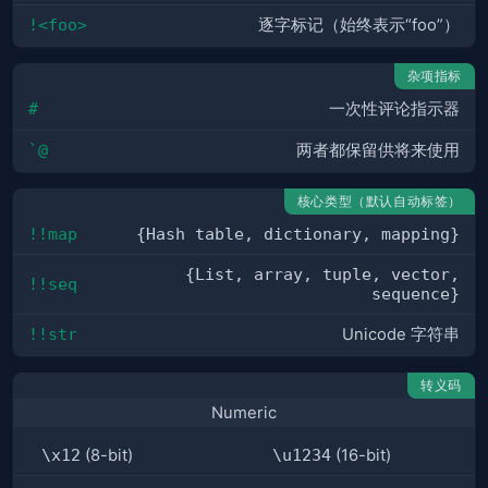
!<foo>
逐字标记（始终表示“foo”）
杂项指标
#
一次性评论指示器
`@
两者都保留供将来使用
核心类型（默认自动标签）
!!map
{Hash table, dictionary, mapping}
{List, array, tuple, vector,
!!seq
sequence}
!!str
Unicode 字符串
转义码
Numeric
\x12
(8-bit)
\u1234
(16-bit)