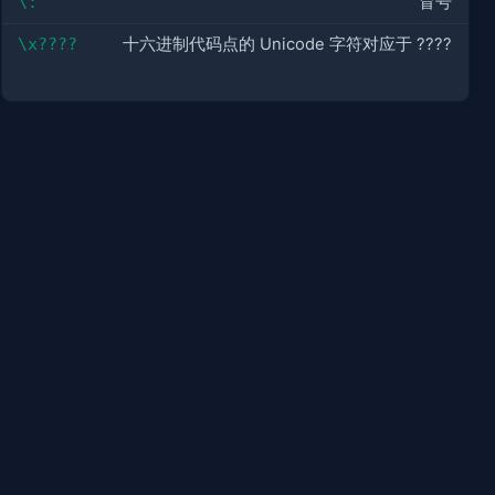
\:
冒号
\x????
十六进制代码点的 Unicode 字符对应于 ????