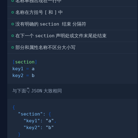
名称单独出现在一行中
名称在方括号
[
和
]
中
没有明确的
section 结束
分隔符
在下一个
section
声明处或文件末尾处结束
部分和属性名称不区分大小写
[
section
]
key1
=
a
key2
=
b
与下面👇
JSON
大致相同
{
"section"
:
{
"key1"
:
"a"
,
"key2"
:
"b"
}