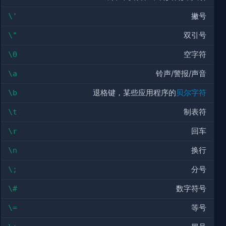
\'
撇号
\"
双引号
\0
空字符
\a
铃声/警报/声音
\b
退格键，某些应用程序的
贝尔字符
\t
制表符
\r
回车
\n
换行
\;
分号
\#
数字符号
\=
等号