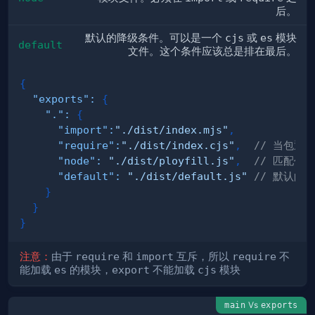
后。
默认的降级条件。可以是一个
cjs
或
es
模块
default
文件。这个条件应该总是排在最后。
{
"exports"
:
{
"."
:
{
"import"
:
"./dist/index.mjs"
,
"require"
:
"./dist/index.cjs"
,
// 当包通过
"node"
:
"./dist/ployfill.js"
,
// 匹配任何 
"default"
:
"./dist/default.js"
// 默认的
}
}
}
注意：
由于
require
和
import
互斥，所以
require
不
能加载
es
的模块，
export
不能加载
cjs
模块
Vs
main
exports