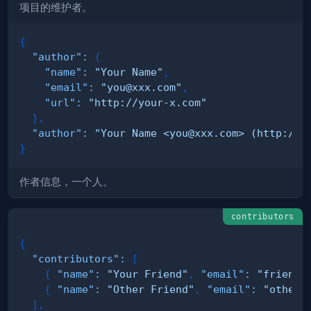
项目的维护者。
{
"author"
:
{
"name"
:
"Your Name"
,
"email"
:
"
you@xxx.com
"
,
"url"
:
"http://your-x.com"
}
,
"author"
:
"Your Name <
you@xxx.com
> (http://y
}
作者信息，一个人。
contributors
{
"contributors"
:
[
{
"name"
:
"Your Friend"
,
"email"
:
"
friend@
{
"name"
:
"Other Friend"
,
"email"
:
"
other@
]
,