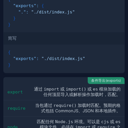
"exports"
:
{
"."
:
"./dist/index.js"
}
}
简写
{
"exports"
:
"./dist/index.js"
}
条件导出(exports)
通过
import
或
import()
或
es
模块加载的
export
任何顶层导入或解析操作加载时，匹配。
当包通过
require()
加载时匹配。预期的格
require
式包括 CommonJS、JSON 和本地插件。
匹配任何
Node.js
环境。可以是
cjs
或
es
node
模块文件。必须在
import
或
require
之