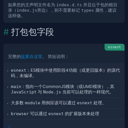
如果您的主声明文件名为
index.d.ts
并且位于包的根目
录（
index.js
旁边），则不需要标记
types
属性，建议
这样做。
打包包字段
esnext
完整的
提案在这里
。 简短说明：
esnext
：ES模块中使用阶段4功能（或更旧版本）的源代
码，未编译。
main
：指向一个CommonJS模块（或UMD模块），其
JavaScript
与
Node.js
当前可以处理的一样现代。
大多数
module
用例应该可以通过
esnext
处理。
browser
可以通过
esnext
的扩展版本来处理
{