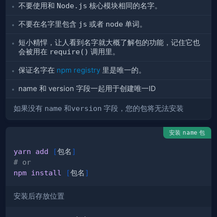
不要使用和
Node.js
核心模块相同的名字。
不要在名字里包含
js
或者
node
单词。
短小精悍，让人看到名字就大概了解包的功能，记住它也
会被用在
require()
调用里。
保证名字在
npm registry
里是唯一的。
name 和 version 字段一起用于创建唯一ID
如果没有
name
和
version
字段，您的包将无法安装
安装
包
name
yarn
add
[
包名
]
# or
npm
install
[
包名
]
安装后存放位置