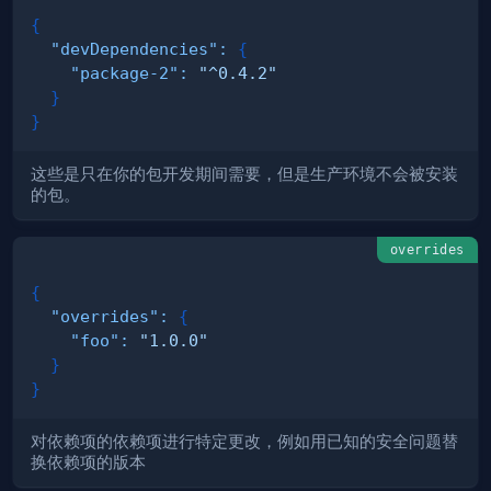
{
"devDependencies"
:
{
"package-2"
:
"^0.4.2"
}
}
这些是只在你的包开发期间需要，但是生产环境不会被安装
的包。
overrides
{
"overrides"
:
{
"foo"
:
"1.0.0"
}
}
对依赖项的依赖项进行特定更改，例如用已知的安全问题替
换依赖项的版本