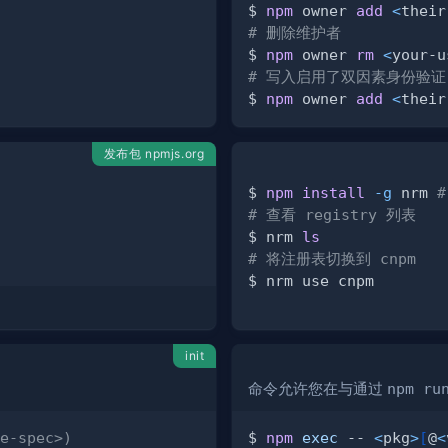
$ 
npm
 owner 
add
<
their
# 删除维护者
$ 
npm
 owner 
rm
<
your-u
# 写入启用了双因素身份验证
$ 
npm
 owner 
add
<
their
发布包 npmjs.org
$ 
npm
install
-g
 nrm 
#
# 查看 registry 列表
$ nrm 
ls
# 将注册表切换到 cnpm
init
命令允许您在与通过
npm ru
e-spec>)
$ 
npm
exec
 -- 
<
pkg
>
[
@
<