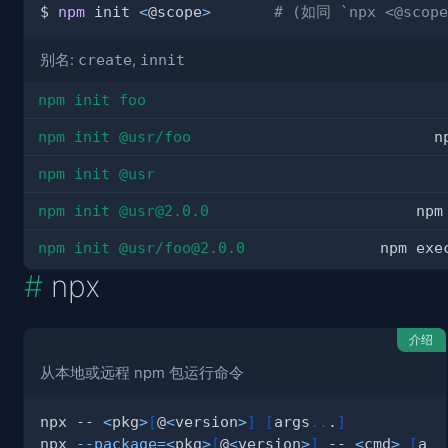
$ 
npm
 init 
<
@scope
>
# (如同 `npx <@scope
别名:
create
,
innit
npm init foo
npm init @usr/foo
n
npm init @usr
npm init @
usr@2.0.0
npm
npm init @usr/
foo@2.0.0
npm exe
npx
介绍
从本地或远程 npm 包运行命令
npx -- 
<
pkg
>
[
@
<
version
>
]
[
args
..
.
]
npx 
--package
=
<
pkg
>
[
@
<
version
>
]
 -- 
<
cmd
>
[
a