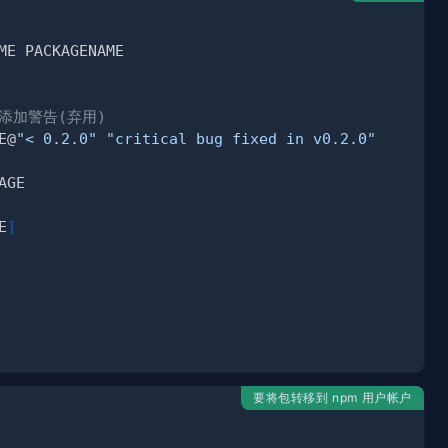
添加警告(弃用)
E@
"< 0.2.0"
"critical bug fixed in v0.2.0"
E
]
要将包转移到 npm 用户帐户