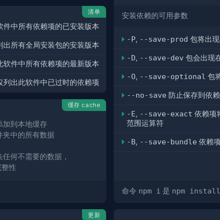
清单
安装依赖的可用参数
软件中所有依赖项的已安装版本
-P
,
--save-prod
包将出现
列出所有全局安装包的安装版本
-D
,
--save-dev
包会出现
此软件中所有依赖项的最新版本
-O
,
--save-optional
包
仅列出此软件中已过时的依赖项
--no-save
防止保存到依赖
缓存 cache
-E
,
--save-exact
依赖项
范围运算符
添加到本地缓存
件夹中的所有数据
-B
,
--save-bundle
依赖项
集任何不需要的数据，
完整性
命令
npm i
是
npm instal
更新