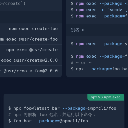
>/create`)
$ 
npm
exec
--package
=
<
$ 
npm
exec
-c
'<cmd> [
$ 
npm
exec
--package
=
f
npm exec create-foo
别名: x
pm exec @usr/create-foo
$ 
npm
exec
--package
 y
npm exec @usr/create
$ 
npm
exec
--package
=
 exec @usr/
create@2.0.0
# ~ or ~
$ npx 
--package
=
c @usr/
create-foo@2.0.0
npx VS npm exec
$ npx foo@latest bar 
--package
=
# npm 将解析 foo 包名，并运行以下命令：
$ foo bar 
--package
=