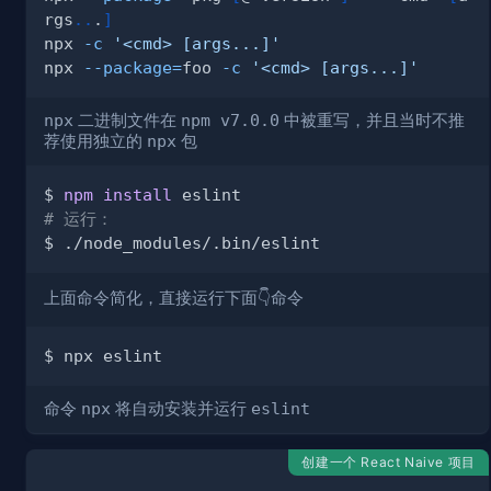
rgs
..
.
]
npx 
-c
'<cmd> [args...]'
npx 
--package
=
foo 
-c
'<cmd> [args...]'
npx
二进制文件在
npm v7.0.0
中被重写，并且当时不推
荐使用独立的
npx
包
$ 
npm
install
# 运行：
上面命令简化，直接运行下面👇命令
命令
npx
将自动安装并运行
eslint
创建一个 React Naive 项目