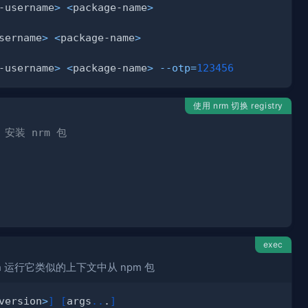
-username
>
<
package-name
>
sername
>
<
package-name
>
-username
>
<
package-name
>
--otp
=
123456
使用 nrm 切换 registry
 安装 nrm 包
exec
n
运行它类似的上下文中从 npm 包
version
>
]
[
args
..
.
]