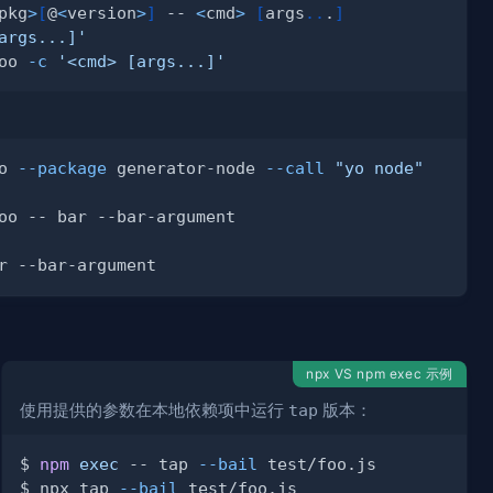
pkg
>
[
@
<
version
>
]
 -- 
<
cmd
>
[
args
..
.
]
args...]'
oo 
-c
'<cmd> [args...]'
o 
--package
 generator-node 
--call
"yo node"
npx VS npm exec 示例
使用提供的参数在本地依赖项中运行
tap
版本：
$ 
npm
exec
 -- tap 
--bail
$ npx tap 
--bail