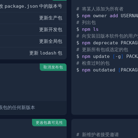
改
package.json
中的版本号
# 将某人添加为所有者
$ 
npm
 owner 
add
更新生产包
# 列出包
$ 
npm
ls
更新开发包
# 向安装旧版本软件包的用户
更新全局包
$ 
npm
 deprecate PACKAG
# 更新所有包或选定的包
更新
lodash
包
$ 
npm
 update 
[
-g
]
# 检查过时的包
取消发布包
$ 
npm
 outdated 
[
PACKAG
布该包的任何新版本
更改包裹可见性
# 新维护者接受邀请