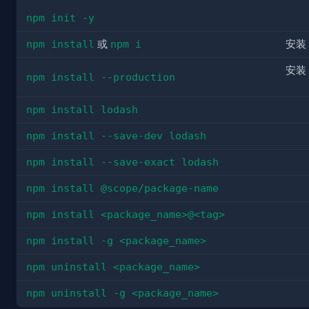
npm init -y
npm install
或
npm i
安装
安装
npm install --production
npm install lodash
npm install --save-dev lodash
npm install --save-exact lodash
npm install @scope/package-name
npm install <package_name>@<tag>
npm install -g <package_name>
npm uninstall <package_name>
npm uninstall -g <package_name>