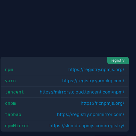
registry
npm
https://registry.npmjs.org/
yarn
https://registry.yarnpkg.com/
tencent
https://mirrors.cloud.tencent.com/npm/
cnpm
https://r.cnpmjs.org/
taobao
https://registry.npmmirror.com/
npmMirror
https://skimdb.npmjs.com/registry/