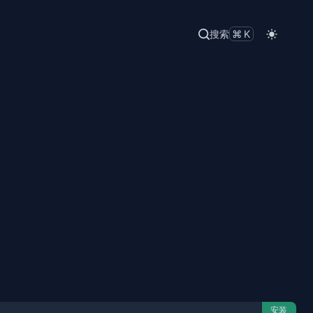
搜索
⌘K
安装