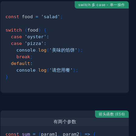
switch 多 case - 单一操作
const
 food 
=
'salad'
;
switch
(
food
)
{
case
'oyster'
:
case
'pizza'
:
console
.
log
(
'美味的馅饼'
)
;
break
;
default
:
console
.
log
(
'请您用餐'
)
;
}
箭头函数 (ES6)
有两个参数
const
sum
=
(
param1
,
 param2
)
=>
{