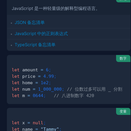
JavaScript 是一种轻量级的解释型编程语言。
JSON 备忘清单
JavaScript 中的正则表达式
TypeScript 备忘清单
数字
let
 amount 
=
6
;
let
 price 
=
4.99
;
let
 home 
=
1e2
;
let
 num 
=
1_000_000
;
// 位数过多可以用 _ 分割
let
 m 
=
0644
;
// 八进制数字 420
变量
let
 x 
=
null
;
let
 name 
=
"Tammy"
;