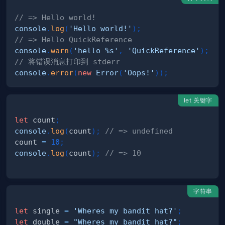
// => Hello world!
console
.
log
(
'Hello world!'
)
;
// => Hello QuickReference
console
.
warn
(
'hello %s'
,
'QuickReference'
)
;
// 将错误消息打印到 stderr
console
.
error
(
new
Error
(
'Oops!'
)
)
;
let 关键字
let
 count
;
console
.
log
(
count
)
;
// => undefined
count 
=
10
;
console
.
log
(
count
)
;
// => 10
字符串
let
 single 
=
'Wheres my bandit hat?'
;
let
 double 
=
"Wheres my bandit hat?"
;