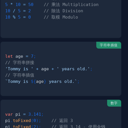
5
*
10
=
50
// 乘法 Multiplication
10
/
5
=
2
// 除法 Division
10
%
5
=
0
// 取模 Modulo
字符串插值
let
 age 
=
7
;
// 字符串拼接
'Tommy is '
+
 age 
+
' years old.'
;
// 字符串插值
`
Tommy is 
${
age
}
 years old.
`
;
数字
var
 pi 
=
3.141
;
pi
.
toFixed
(
0
)
;
// 返回 3             
pi
.
toFixed
(
2
)
;
// 返回 3.14 - 使用金钱