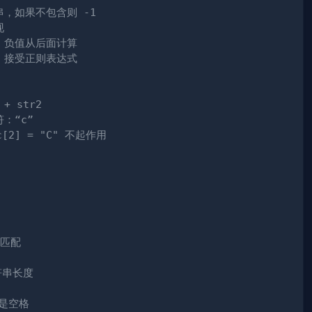
串，如果不包含则 -1
现
”，负值从后面计算
，接受正则表达式
 + str2
：“c”
[2] = "C" 不起作用
始匹配
符串长度
象是空格