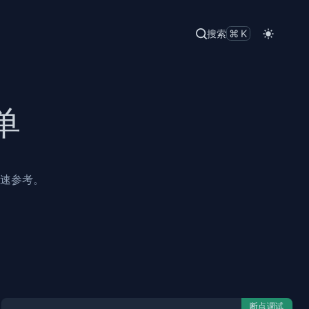
搜索
⌘K
清单
快速参考。
断点调试