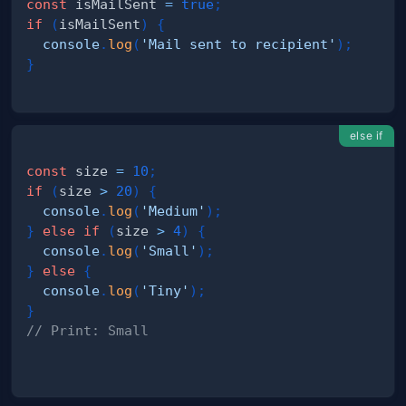
const
 isMailSent 
=
true
;
if
(
isMailSent
)
{
console
.
log
(
'Mail sent to recipient'
)
;
}
else if
const
 size 
=
10
;
if
(
size 
>
20
)
{
console
.
log
(
'Medium'
)
;
}
else
if
(
size 
>
4
)
{
console
.
log
(
'Small'
)
;
}
else
{
console
.
log
(
'Tiny'
)
;
}
// Print: Small