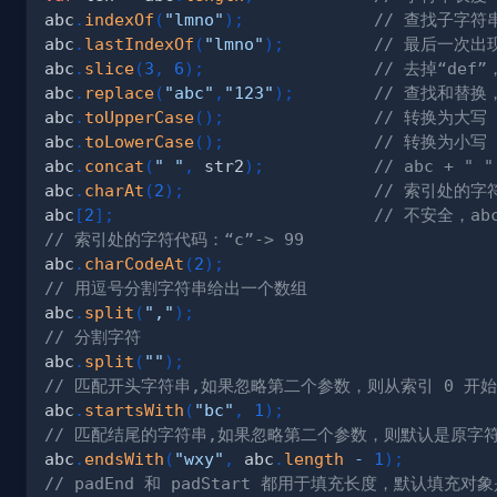
abc
.
indexOf
(
"lmno"
)
;
// 查找子字符
abc
.
lastIndexOf
(
"lmno"
)
;
// 最后一次出
abc
.
slice
(
3
,
6
)
;
// 去掉“def
abc
.
replace
(
"abc"
,
"123"
)
;
// 查找和替换
abc
.
toUpperCase
(
)
;
// 转换为大写
abc
.
toLowerCase
(
)
;
// 转换为小写
abc
.
concat
(
" "
,
 str2
)
;
// abc + " "
abc
.
charAt
(
2
)
;
// 索引处的字符
abc
[
2
]
;
// 不安全，abc
// 索引处的字符代码：“c”-> 99
abc
.
charCodeAt
(
2
)
;
// 用逗号分割字符串给出一个数组
abc
.
split
(
","
)
;
// 分割字符
abc
.
split
(
""
)
;
// 匹配开头字符串,如果忽略第二个参数，则从索引 0 开
abc
.
startsWith
(
"bc"
,
1
)
;
// 匹配结尾的字符串,如果忽略第二个参数，则默认是原字
abc
.
endsWith
(
"wxy"
,
 abc
.
length
-
1
)
;
// padEnd 和 padStart 都用于填充长度，默认填充对