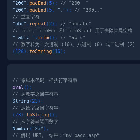
"200"
.
padEnd
(
5
)
;
// "200  "
"200"
.
padEnd
(
5
,
"."
)
;
// "200.."
// 重复字符
"abc"
.
repeat
(
2
)
;
// "abcabc"
// trim、trimEnd 和 trimStart 用于去除首尾空格
" ab c "
.
trim
(
)
;
// "ab c"
// 数字转为十六进制 (16)、八进制 (8) 或二进制 (2)
(
128
)
.
toString
(
16
)
;
// 像脚本代码一样执行字符串
eval
(
)
;
// 从数字返回字符串
String
(
23
)
;
// 从数字返回字符串
(
23
)
.
toString
(
)
;
// 从字符串返回数字
Number
(
"23"
)
;
// 解码 URI。 结果：“my page.asp”