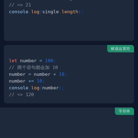
// => 21
console
.
log
(
single
.
length
)
;
赋值运算符
let
 number 
=
100
;
// 两个语句都会加 10
number 
=
 number 
+
10
;
number 
+=
10
;
console
.
log
(
number
)
;
// => 120
字符串