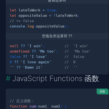
逻辑运算符
let
 lateToWork 
=
true
;
let
 oppositeValue 
=
!
lateToWork
;
// => false
console
.
log
(
oppositeValue
)
;
空值合并运算符 ??
null
??
'I win'
;
//  'I win'
undefined
??
'Me too'
;
//  'Me too'
false
??
'I lose'
//  false
0
??
'I lose again'
//  0
''
??
'Damn it'
//  ''
JavaScript Functions 函数
函数
// 定义函数：
function
sum
(
num1
,
 num2
)
{