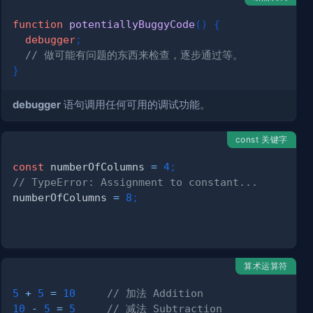
function
potentiallyBuggyCode
(
)
{
debugger
;
// 做可能有问题的东西来检查，逐步通过等。
}
debugger
语句调用任何可用的调试功能。
const 关键字
const
 numberOfColumns 
=
4
;
// TypeError: Assignment to constant...
numberOfColumns 
=
8
;
算术运算符
5
+
5
=
10
// 加法 Addition
10
-
5
=
5
// 减法 Subtraction