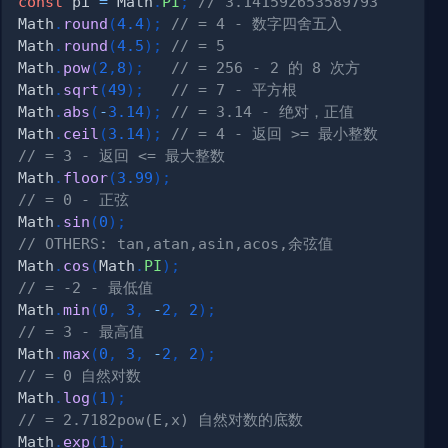
const
 pi 
=
 Math
.
PI
;
// 3.141592653589793
Math
.
round
(
4.4
)
;
// = 4 - 数字四舍五入
Math
.
round
(
4.5
)
;
// = 5
Math
.
pow
(
2
,
8
)
;
// = 256 - 2 的 8 次方    
Math
.
sqrt
(
49
)
;
// = 7 - 平方根
Math
.
abs
(
-
3.14
)
;
// = 3.14 - 绝对，正值
Math
.
ceil
(
3.14
)
;
// = 4 - 返回 >= 最小整数
// = 3 - 返回 <= 最大整数
Math
.
floor
(
3.99
)
;
// = 0 - 正弦
Math
.
sin
(
0
)
;
// OTHERS: tan,atan,asin,acos,余弦值
Math
.
cos
(
Math
.
PI
)
;
// = -2 - 最低值
Math
.
min
(
0
,
3
,
-
2
,
2
)
;
// = 3 - 最高值
Math
.
max
(
0
,
3
,
-
2
,
2
)
;
// = 0 自然对数
Math
.
log
(
1
)
;
// = 2.7182pow(E,x) 自然对数的底数
Math
.
exp
(
1
)
;