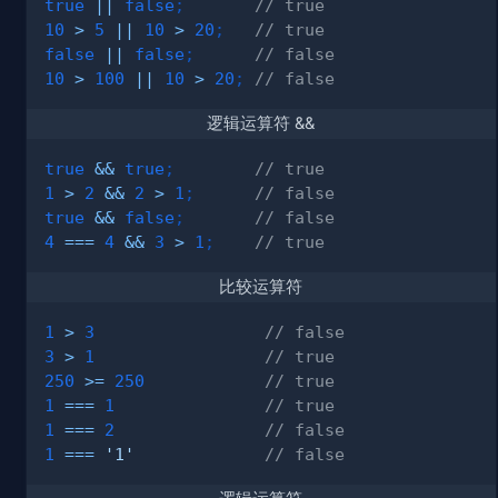
true
||
false
;
// true
10
>
5
||
10
>
20
;
// true
false
||
false
;
// false
10
>
100
||
10
>
20
;
// false
逻辑运算符 &&
true
&&
true
;
// true
1
>
2
&&
2
>
1
;
// false
true
&&
false
;
// false
4
===
4
&&
3
>
1
;
// true
比较运算符
1
>
3
// false
3
>
1
// true
250
>=
250
// true
1
===
1
// true
1
===
2
// false
1
===
'1'
// false