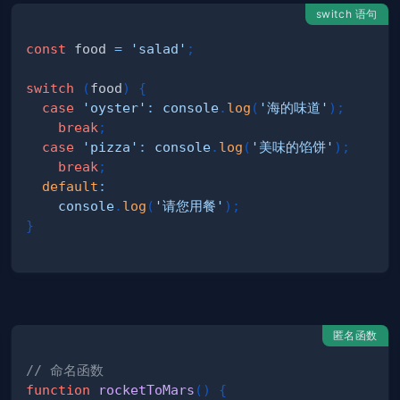
switch 语句
const
 food 
=
'salad'
;
switch
(
food
)
{
case
'oyster'
:
console
.
log
(
'海的味道'
)
;
break
;
case
'pizza'
:
console
.
log
(
'美味的馅饼'
)
;
break
;
default
:
console
.
log
(
'请您用餐'
)
;
}
匿名函数
// 命名函数
function
rocketToMars
(
)
{