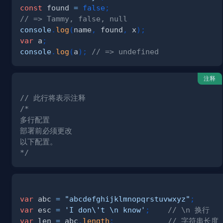
const
 found 
=
false
;
// => Tammy, false, null
console
.
log
(
name
,
 found
,
 x
)
;
var
 a
;
console
.
log
(
a
)
;
// => undefined
注释
// 此行将表示注释
*/
var
 abc 
=
"abcdefghijklmnopqrstuvwxyz"
;
var
 esc 
=
'I don\'t \n know'
;
// \n 换行
var
 len 
=
 abc
.
length
;
// 字符串长度