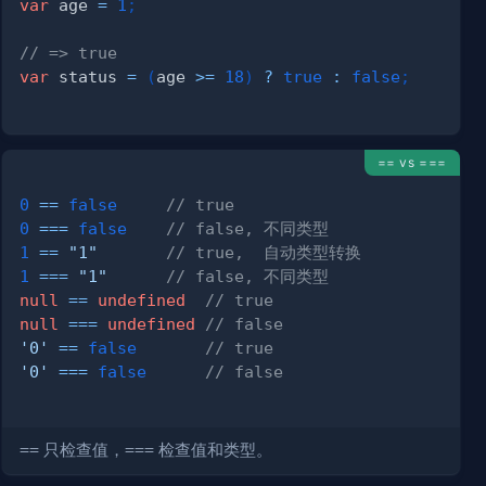
var
 age 
=
1
;
// => true
var
 status 
=
(
age 
>=
18
)
?
true
:
false
;
== vs ===
0
==
false
// true
0
===
false
// false, 不同类型
1
==
"1"
// true,  自动类型转换
1
===
"1"
// false, 不同类型
null
==
undefined
// true
null
===
undefined
// false
'0'
==
false
// true
'0'
===
false
// false
==
只检查值，
===
检查值和类型。