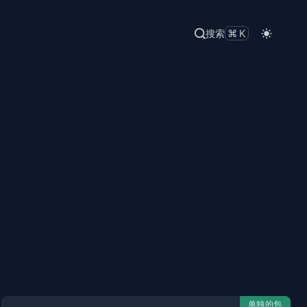
搜索
⌘K
单独的包