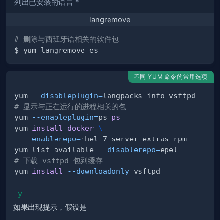
列出已安装的语言 *
langremove
# 删除与西班牙语相关的软件包
不同 YUM 命令的常用选项
yum 
--disableplugin
=
# 显示与正在运行的进程相关的包
yum 
--enableplugin
=
ps 
ps
yum 
install
docker
\
--enablerepo
=
yum list available 
--disablerepo
=
# 下载 vsftpd 包到缓存
yum 
install
--downloadonly
-y
如果出现提示，假设是