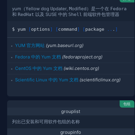
yum（
Y
ellow dog
U
pdater,
M
odified）是一个在
Fedora
和
RedHat
以及 SUSE 中的
Shell
前端软件包管理器
$ yum 
[
options
]
[
command
]
[
package 
..
.
]
YUM 官方网站
(yum.baseurl.org)
Fedora 中的 Yum 文档
(fedoraproject.org)
CentOS 中的 Yum 文档
(wiki.centos.org)
Scientific Linux 中的 Yum 文档
(scientificlinux.org)
包组
grouplist
列出已安装和可用软件包组的名称
groupinfo