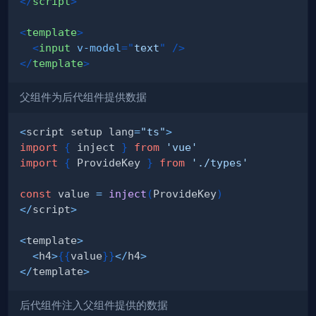
</
script
>
<
template
>
<
input
v-model
=
"
text
"
/>
</
template
>
父组件为后代组件提供数据
<
script setup lang
=
"ts"
>
import
{
 inject 
}
from
'vue'
import
{
 ProvideKey 
}
from
'./types'
const
 value 
=
inject
(
ProvideKey
)
<
/
script
>
<
template
>
<
h4
>
{
{
value
}
}
<
/
h4
>
<
/
template
>
后代组件注入父组件提供的数据