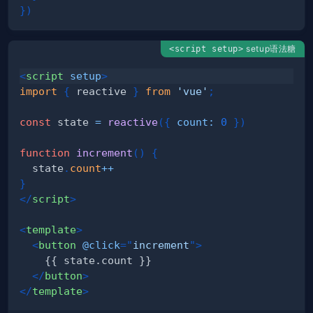
}
)
setup语法糖
<script setup>
<
script
setup
>
import
{
 reactive 
}
from
'vue'
;
const
 state 
=
reactive
(
{
count
:
0
}
)
function
increment
(
)
{
  state
.
count
++
}
</
script
>
<
template
>
<
button
@click
=
"
increment
"
>
</
button
>
</
template
>