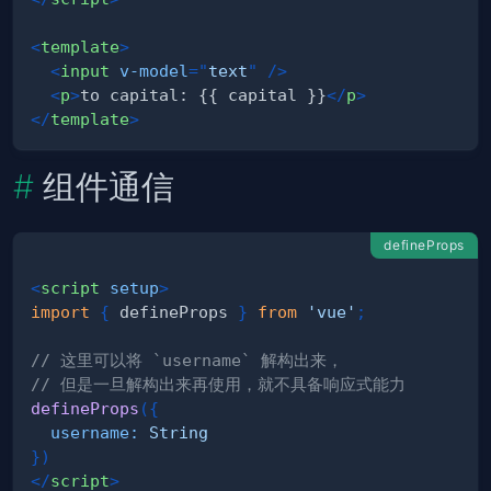
<
template
>
<
input
v-model
=
"
text
"
/>
<
p
>
to capital: {{ capital }}
</
p
>
</
template
>
组件通信
defineProps
<
script
setup
>
import
{
 defineProps 
}
from
'vue'
;
// 这里可以将 `username` 解构出来，
// 但是一旦解构出来再使用，就不具备响应式能力
defineProps
(
{
username
:
String
}
)
</
script
>