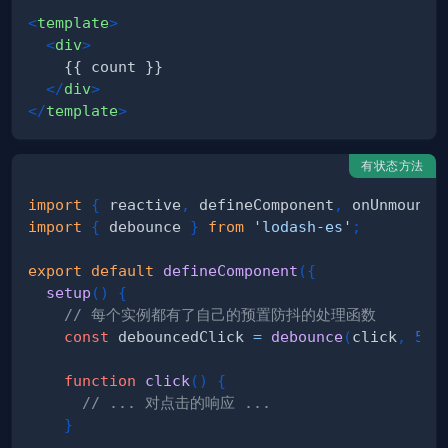
<
template
>
<
div
>
</
div
>
</
template
>
有状态方法
import
{
 reactive
,
 defineComponent
,
 onUnmounte
import
{
 debounce 
}
from
'lodash-es'
;
export
default
defineComponent
(
{
setup
(
)
{
// 每个实例都有了自己的预置防抖的处理函数
const
 debouncedClick 
=
debounce
(
click
,
500
function
click
(
)
{
// ... 对点击的响应 ...
}