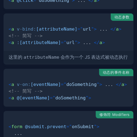
<
a
@click
=
"
doSomething
"
>
 ... 
</
a
>
动态参数
<
a
v-bind:
[attributeName]
=
"
url
"
>
 ... 
</
a
>
<!-- 简写 -->
<
a
:[attributeName]
=
"
url
"
>
 ... 
</
a
>
这里的
attributeName
会作为一个 JS 表达式被动态执行
动态的事件名称
<
a
v-on:
[eventName]
=
"
doSomething
"
>
 ... 
</
a
>
<!-- 简写 -->
<
a
@[eventName]
=
"
doSomething
"
>
修饰符 Modifiers
<
form
@submit.prevent
=
"
onSubmit
"
>