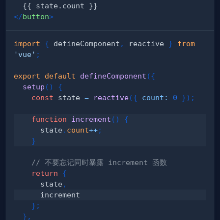
</
button
>
import
{
 defineComponent
,
 reactive 
}
from
'vue'
;
export
default
defineComponent
(
{
setup
(
)
{
const
 state 
=
reactive
(
{
count
:
0
}
)
;
function
increment
(
)
{
      state
.
count
++
;
}
// 不要忘记同时暴露 increment 函数
return
{
      state
,
}
;
}
,