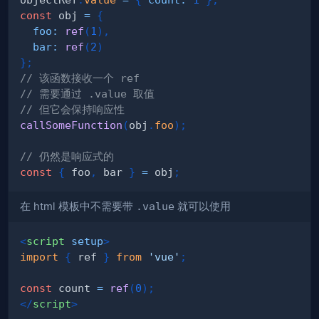
const
 obj 
=
{
foo
:
ref
(
1
)
,
bar
:
ref
(
2
)
}
;
// 该函数接收一个 ref
// 需要通过 .value 取值
// 但它会保持响应性
callSomeFunction
(
obj
.
foo
)
;
// 仍然是响应式的
const
{
 foo
,
 bar 
}
=
 obj
;
在 html 模板中不需要带
.value
就可以使用
<
script
setup
>
import
{
 ref 
}
from
'vue'
;
const
 count 
=
ref
(
0
)
;
</
script
>