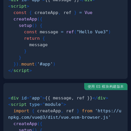
<
script
>
const
{
 createApp
,
 ref 
}
=
Vue
createApp
(
{
setup
(
)
{
const
 message 
=
ref
(
"Hello Vue3"
)
return
{
}
}
}
)
.
mount
(
'#app'
)
</
script
>
使用 ES 模块构建版本
<
div
id
=
"
app
"
>
{{ message, ref }}
</
div
>
<
script
type
=
"
module
"
>
import
{
 createApp
,
 ref 
}
from
'https://u
npkg.com/vue@3/dist/vue.esm-browser.js'
createApp
(
{
setup
(
)
{