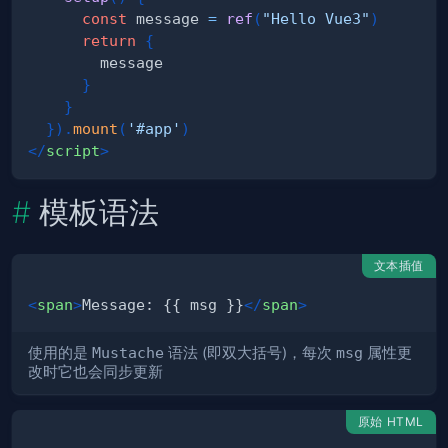
const
 message 
=
ref
(
"Hello Vue3"
)
return
{
}
}
}
)
.
mount
(
'#app'
)
</
script
>
模板语法
文本插值
<
span
>
Message: {{ msg }}
</
span
>
使用的是
Mustache
语法 (即双大括号)，每次
msg
属性更
改时它也会同步更新
原始 HTML