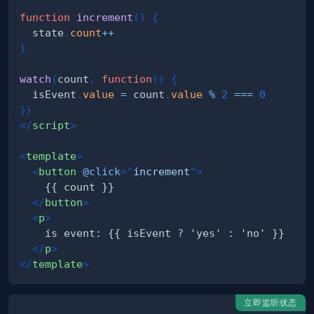
function
increment
(
)
{
  state
.
count
++
}
watch
(
count
,
function
(
)
{
  isEvent
.
value
=
 count
.
value
%
2
===
0
}
)
</
script
>
<
template
>
<
button
@click
=
"
increment
"
>
</
button
>
<
p
>
</
p
>
</
template
>
立即监听状态