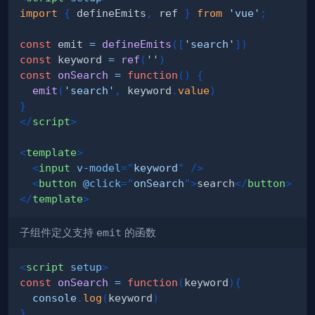
import
{
 defineEmits
,
 ref 
}
from
'vue'
;
const
 emit 
=
defineEmits
(
[
'search'
]
)
const
 keyword 
=
ref
(
''
)
const
onSearch
=
function
(
)
{
emit
(
'search'
,
 keyword
.
value
)
}
</
script
>
<
template
>
<
input
v-model
=
"
keyword
"
/>
<
button
@click
=
"
onSearch
"
>
search
</
button
>
</
template
>
子组件定义支持
emit
的函数
<
script
setup
>
const
onSearch
=
function
(
keyword
)
{
console
.
log
(
keyword
)
}