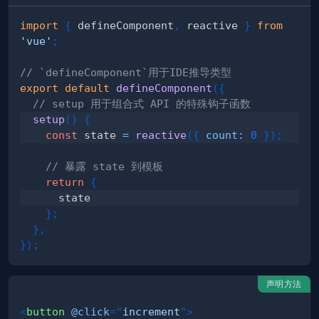
import
{
 defineComponent
,
 reactive 
}
from
'vue'
;
// `defineComponent`用于IDE推导类型
export
default
defineComponent
(
{
// setup 用于组合式 API 的特殊钩子函数
setup
(
)
{
const
 state 
=
reactive
(
{
count
:
0
}
)
;
// 暴露 state 到模板
return
{
}
;
}
,
}
)
;
声明方法
<
button
@click
=
"
increment
"
>