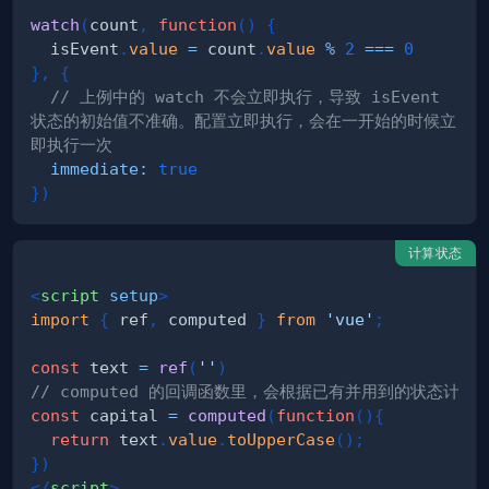
watch
(
count
,
function
(
)
{
  isEvent
.
value
=
 count
.
value
%
2
===
0
}
,
{
// 上例中的 watch 不会立即执行，导致 isEvent 
状态的初始值不准确。配置立即执行，会在一开始的时候立
即执行一次
immediate
:
true
}
)
计算状态
<
script
setup
>
import
{
 ref
,
 computed 
}
from
'vue'
;
const
 text 
=
ref
(
''
)
// computed 的回调函数里，会根据已有并用到的状态计算
const
 capital 
=
computed
(
function
(
)
{
return
 text
.
value
.
toUpperCase
(
)
;
}
)
</
script
>