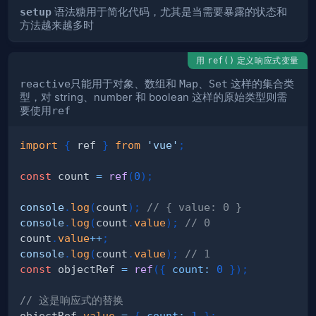
setup
语法糖用于简化代码，尤其是当需要暴露的状态和
方法越来越多时
用
定义响应式变量
ref()
reactive
只能用于对象、数组和
Map
、
Set
这样的集合类
型，对 string、number 和 boolean 这样的原始类型则需
要使用
ref
import
{
 ref 
}
from
'vue'
;
const
 count 
=
ref
(
0
)
;
console
.
log
(
count
)
;
// { value: 0 }
console
.
log
(
count
.
value
)
;
// 0
count
.
value
++
;
console
.
log
(
count
.
value
)
;
// 1
const
 objectRef 
=
ref
(
{
count
:
0
}
)
;
// 这是响应式的替换
objectRef
.
value
=
{
count
:
1
}
;