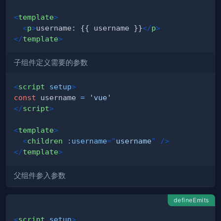
<
template
>
<
p
>
username: {{ username }}
</
p
>
</
template
>
子组件定义需要的参数
<
script
setup
>
const
 username 
=
'vue'
</
script
>
<
template
>
<
children
:username
=
"
username
"
/>
</
template
>
父组件参入参数
defineEmits
<
script
setup
>