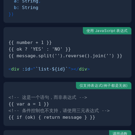
a
:
String
,
b
:
String
}
)
使用 JavaScript 表达式
<
div
:id
=
"
`list-${id}`
"
>
</
div
>
仅支持表达式(例子都是无效)
<!-- 这是一个语句，而非表达式 -->
<!-- 条件控制也不支持，请使用三元表达式 -->
调用函数