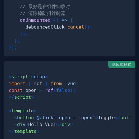
// 最好是在组件卸载时
// 清除掉防抖计时器
onUnmounted
(
(
)
=>
{
      debouncedClick
.
cancel
(
)
;
}
)
;
}
,
}
)
;
响应式样式
<
script
setup
>
import
{
 ref 
}
from
'vue'
const
 open 
=
ref
(
false
)
;
</
script
>
<
template
>
<
button
@click
=
"
open = !open
"
>
Toggle
</
button
<
div
>
Hello Vue!
</
div
>
</
template
>