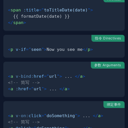
<
span
:title
=
"
toTitleDate(date)
"
>
</
span
>
指令 Directives
<
p
v-if
=
"
seen
"
>
Now you see me
</
p
>
参数 Arguments
<
a
v-bind:
href
=
"
url
"
>
 ... 
</
a
>
<!-- 简写 -->
<
a
:href
=
"
url
"
>
 ... 
</
a
>
绑定事件
<
a
v-on:
click
=
"
doSomething
"
>
 ... 
</
a
>
<!-- 简写 -->