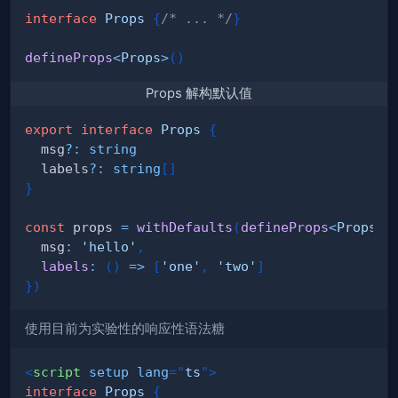
interface
Props
{
/* ... */
}
defineProps
<
Props
>
(
)
Props 解构默认值
export
interface
Props
{
  msg
?
:
string
  labels
?
:
string
[
]
}
const
 props 
=
withDefaults
(
defineProps
<
Props
>
(
  msg
:
'hello'
,
labels
:
(
)
=>
[
'one'
,
'two'
]
}
)
使用目前为实验性的响应性语法糖
<
script
setup
lang
=
"
ts
"
>
interface
Props
{