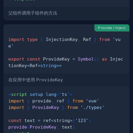
父组件调用子组件的方法
Provide / Inject
import
type
{
 InjectionKey
,
 Ref 
}
from
'vu
e'
export
const
 ProvideKey 
=
Symbol
(
)
as
 Injec
tionKey
<
Ref
<
string
>>
在应用中使用
ProvideKey
<
script
setup
lang
=
"
ts
"
>
import
{
 provide
,
 ref 
}
from
'vue'
import
{
ProvideKey
}
from
'./types'
const
 text 
=
 ref
<
string
>
(
'123'
)
provide
(
ProvideKey
,
 text
)