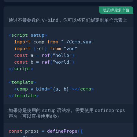
动态绑定多个值
通过不带参数的
v-bind
，你可以将它们绑定到单个元素上
<
script
setup
>
import
comp
from
"./Comp.vue"
import
{
ref
}
from
"vue"
const
 a 
=
ref
(
"hello"
)
const
 b 
=
ref
(
"world"
)
</
script
>
<
template
>
<
comp
v-bind
=
"
{a, b}
"
>
</
comp
>
</
template
>
如果你是使用的
setup
语法糖。需要使用
defineprops
声名（可以直接使用
a
/
b
）
const
 props 
=
defineProps
(
{