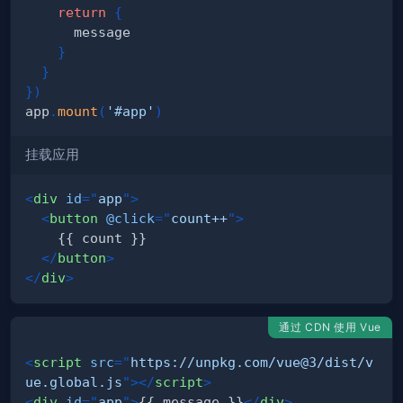
return
{
}
}
}
)
app
.
mount
(
'#app'
)
挂载应用
<
div
id
=
"
app
"
>
<
button
@click
=
"
count++
"
>
</
button
>
</
div
>
通过 CDN 使用 Vue
<
script
src
=
"
https://unpkg.com/vue@3/dist/v
ue.global.js
"
>
</
script
>
<
div
id
=
"
app
"
>
{{ message }}
</
div
>