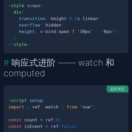
<
style
scope
>
div
{
transition
:
 height 
0.1
s
 linear
;
overflow
:
 hidden
;
height
:
v-bind
(
open ? 
'30px'
:
'0px'
)
;
}
</
style
>
响应式进阶 —— watch 和
computed
监听状态
<
script
setup
>
import
{
 ref
,
 watch 
}
from
'vue'
;
const
 count 
=
ref
(
0
)
const
 isEvent 
=
ref
(
false
)