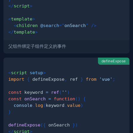
</
script
>
<
template
>
<
children
@search
=
"
onSearch
"
/>
</
template
>
父组件绑定子组件定义的事件
defineExpose
<
script
setup
>
import
{
 defineExpose
,
 ref 
}
from
'vue'
;
const
 keyword 
=
ref
(
''
)
const
onSearch
=
function
(
)
{
console
.
log
(
keyword
.
value
)
}
defineExpose
(
{
 onSearch 
}
)
</
script
>