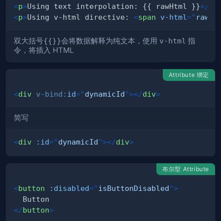
<
p
>
Using text interpolation: {{ rawHtml }}
</
p
>
<
p
>
Using v-html directive: 
<
span
v-html
=
"
rawHt
双大括号
{{}}
会将数据解释为纯文本，使用
v-html
指
令，将插入 HTML
Attribute 绑定
<
div
v-bind:
id
=
"
dynamicId
"
>
</
div
>
简写
<
div
:id
=
"
dynamicId
"
>
</
div
>
布尔型 Attribute
<
button
:disabled
=
"
isButtonDisabled
"
>
</
button
>