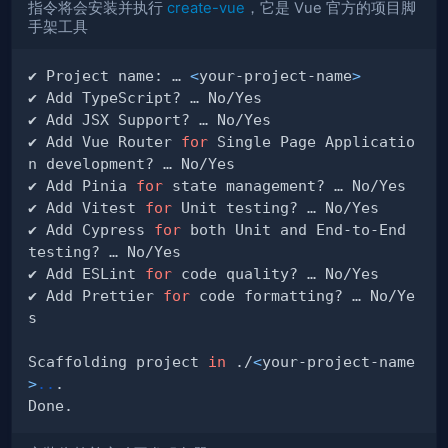
指令将会安装并执行
create-vue
，它是 Vue 官方的项目脚
手架工具
✔ Project name: … 
<
your-project-name
>
✔ Add Vue Router 
for
 Single Page Applicatio
✔ Add Pinia 
for
✔ Add Vitest 
for
✔ Add Cypress 
for
 both Unit and End-to-End 
✔ Add ESLint 
for
✔ Add Prettier 
for
 code formatting? … No/Ye
Scaffolding project 
in
 ./
<
your-project-name
>
..