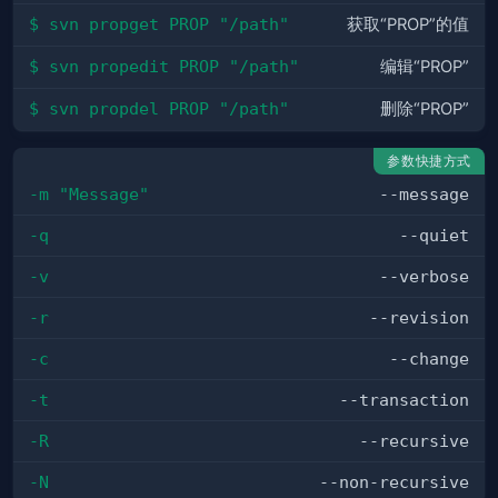
$ svn propget PROP "/path"
获取“PROP”的值
$ svn propedit PROP "/path"
编辑“PROP”
$ svn propdel PROP "/path"
删除“PROP”
参数快捷方式
-m "Message"
--message
-q
--quiet
-v
--verbose
-r
--revision
-c
--change
-t
--transaction
-R
--recursive
-N
--non-recursive