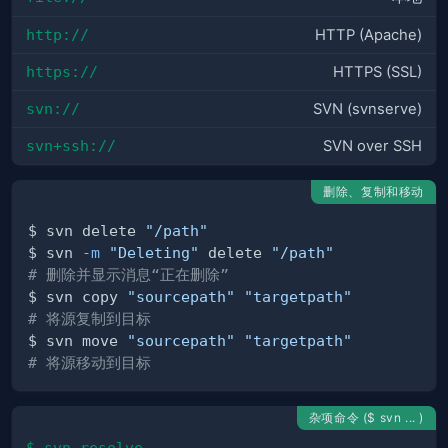
http://
HTTP (Apache)
https://
HTTPS (SSL)
svn://
SVN (svnserve)
svn+ssh://
SVN over SSH
删除、复制和移动
$ svn delete 
"/path"
$ svn 
-m
"Deleting"
 delete 
"/path"
# 删除并显示消息“正在删除”
$ svn copy 
"sourcepath"
"targetpath"
# 将源复制到目标
$ svn move 
"sourcepath"
"targetpath"
# 将源移动到目标
杂项命令 ($ svn ... )
$ svn resolve 