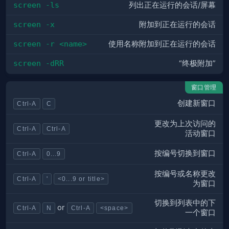
screen -ls
列出正在运行的会话/屏幕
screen -x
附加到正在运行的会话
screen -r <name>
使用名称附加到正在运行的会话
screen -dRR
“终极附加”
窗口管理
创建新窗口
Ctrl-A
C
更改为上次访问的
Ctrl-A
Ctrl-A
活动窗口
按编号切换到窗口
Ctrl-A
0...9
按编号或名称更改
Ctrl-A
'
<0...9 or title>
为窗口
切换到列表中的下
or
Ctrl-A
N
Ctrl-A
<space>
一个窗口