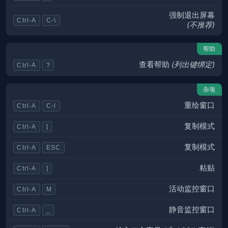
强制退出屏幕
Ctrl-A
C-\
(不推荐)
帮助
查看帮助
(列出键绑定)
Ctrl-A
?
杂项
重绘窗口
Ctrl-A
C-l
复制模式
Ctrl-A
[
复制模式
Ctrl-A
ESC
粘贴
Ctrl-A
]
活动监控窗口
Ctrl-A
M
静音监控窗口
Ctrl-A
_