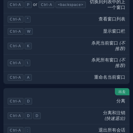
切换到列表中的上
or
Ctrl-A
P
Ctrl-A
<backspace>
一个窗口
查看窗口列表
Ctrl-A
"
显示窗口栏
Ctrl-A
W
杀死当前窗口
(不
Ctrl-A
K
推荐)
杀死所有窗口
(不
Ctrl-A
\
推荐)
重命名当前窗口
Ctrl-A
A
出去
分离
Ctrl-A
D
分离和注销
Ctrl-A
D
D
(快速退出)
退出所有会话
Ctrl-A
: