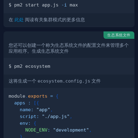
$ pm2 start app.js 
-i
在
此处
阅读有关集群模式的更多信息
生态系统文件
您还可以创建一个称为生态系统文件的配置文件来管理多个
应用程序。生成生态系统文件
这将生成一个
ecosystem.config.js
文件
module
.
exports
=
{
apps
:
[
{
name
:
"app"
,
script
:
"./app.js"
,
env
:
{
NODE_ENV
:
"development"
,
}
,