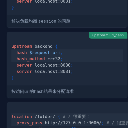
server
 localhost:8081
;
}
解决负载均衡
session
的问题
upstream url_hash
upstream
 backend
{
hash
$request_uri
;
hash_method
 crc32
;
server
 localhost:8080
;
server
 localhost:8081
;
}
按访问url的hash结果来分配请求
location
 /folder/
{
# / 很重要！
proxy_pass
 http://127.0.0.1:3000/
;
# / 很重