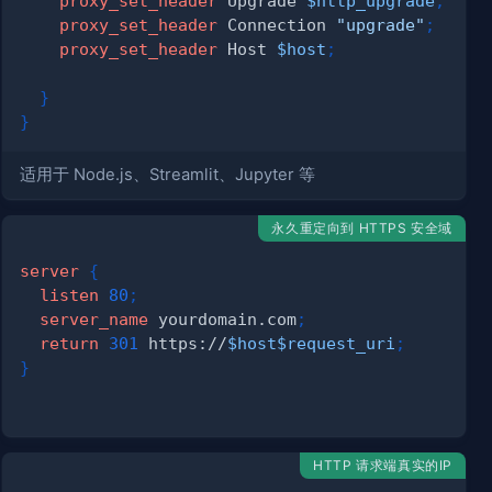
proxy_set_header
 Upgrade 
$http_upgrade
;
proxy_set_header
 Connection 
"upgrade"
;
proxy_set_header
 Host 
$host
;
}
}
适用于 Node.js、Streamlit、Jupyter 等
永久重定向到 HTTPS 安全域
server
{
listen
80
;
server_name
 yourdomain.com
;
return
301
 https://
$host
$request_uri
;
}
HTTP 请求端真实的IP