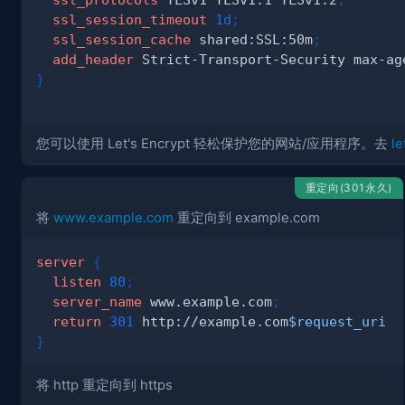
ssl_session_timeout
1d
;
ssl_session_cache
 shared:SSL:50m
;
add_header
 Strict-Transport-Security max-ag
}
您可以使用 Let's Encrypt 轻松保护您的网站/应用程序。去
le
重定向(301永久)
将
www.example.com
重定向到 example.com
server
{
listen
80
;
server_name
 www.example.com
;
return
301
 http://example.com
$request_uri
;
}
将 http 重定向到 https