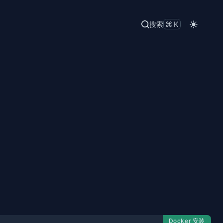
搜索
⌘K
。
Docker 安装