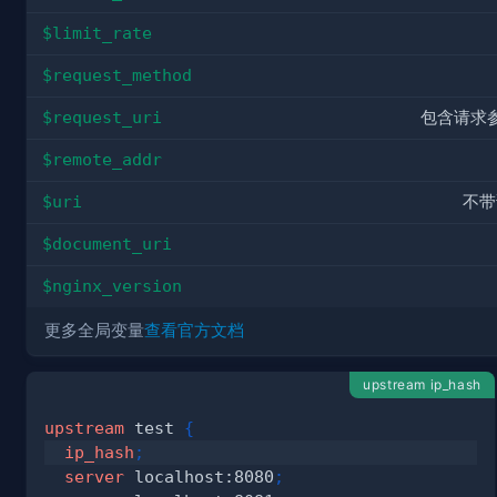
$limit_rate
$request_method
$request_uri
包含请求
$remote_addr
$uri
不带
$document_uri
$nginx_version
更多全局变量
查看官方文档
upstream ip_hash
upstream
 test
{
ip_hash
;
server
 localhost:8080
;