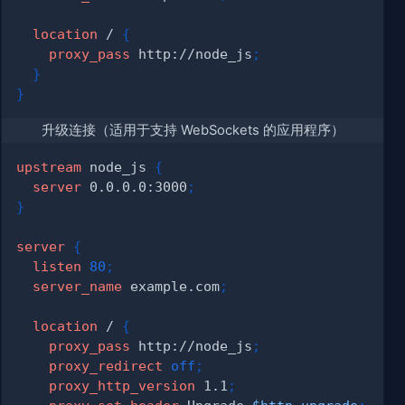
location
 /
{
proxy_pass
 http://node_js
;
}
}
升级连接（适用于支持 WebSockets 的应用程序）
upstream
 node_js
{
server
 0.0.0.0:3000
;
}
server
{
listen
80
;
server_name
 example.com
;
location
 /
{
proxy_pass
 http://node_js
;
proxy_redirect
off
;
proxy_http_version
 1.1
;