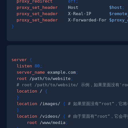
proxy_redirect
off
;
proxy_set_header
    Host            
$host
;
proxy_set_header
    X-Real-IP       
$remote
proxy_set_header
    X-Forwarded-For 
$proxy_
}
server
{
listen
80
;
server_name
 example.com
;
root
 /path/to/website
;
# root /path/to/website/ 示例，如果里面没有'roo
location
 /
{
}
location
 /images/
{
# 如果里面没有“root”，它将寻找 
}
location
 /videos/
{
# 由于里面有“root”，它会寻找 /
root
 /www/media
;