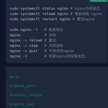
sudo
 systemctl status nginx 
# nginx当前状态
sudo
 systemctl reload nginx 
# 重新加载 nginx
sudo
 systemctl restart nginx 
# 重启nginx
sudo
 nginx 
-t
# 检查语法
nginx           
# 启动
nginx 
-s
 reload 
# 重启
nginx 
-s
 stop   
# 关闭进程
nginx 
-s
 quit   
# 平滑关闭nginx
nginx 
-V
# 查看nginx的安装状态，
$args
$remote_port
$content_length
$remote_user