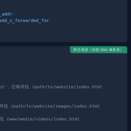
_addr
;
add_x_forwarded_for
;
静态资源（传统 Web 服务器）
t'，它将寻找 /path/to/website/index.html
/path/to/website/images/index.html
www/media/videos/index.html