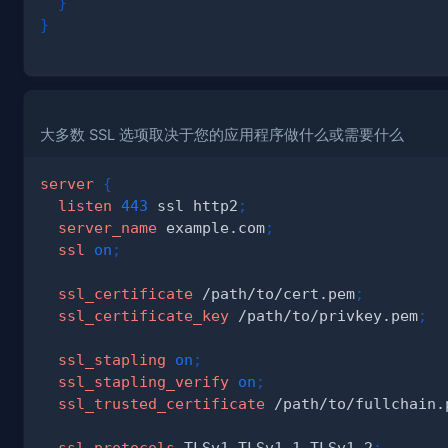
}
}
大多数 SSL 选项取决于您的应用程序做什么或需要什么
server
{
listen
443
 ssl http2
;
server_name
 example.com
;
ssl
on
;
ssl_certificate
 /path/to/cert.pem
;
ssl_certificate_key
 /path/to/privkey.pem
;
ssl_stapling
on
;
ssl_stapling_verify
on
;
ssl_trusted_certificate
 /path/to/fullchain.
ssl_protocols
 TLSv1 TLSv1.1 TLSv1.2
;