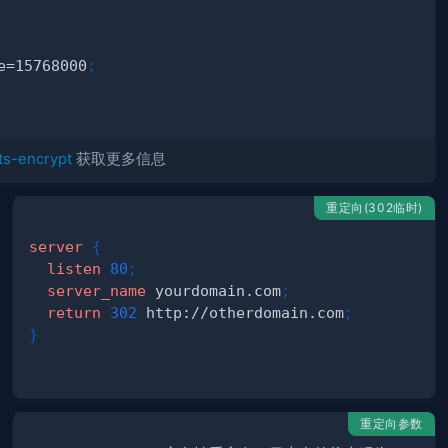
e=15768000
;
ts-encrypt
获取更多信息
重定向(302临时)
server
{
listen
80
;
server_name
 yourdomain.com
;
return
302
 http://otherdomain.com
;
}
重定向参数