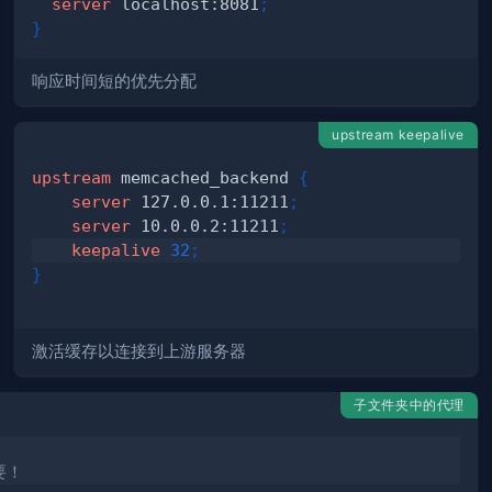
server
 localhost:8081
;
}
响应时间短的优先分配
upstream keepalive
upstream
 memcached_backend
{
server
 127.0.0.1:11211
;
server
 10.0.0.2:11211
;
keepalive
32
;
}
激活缓存以连接到上游服务器
子文件夹中的代理
要！