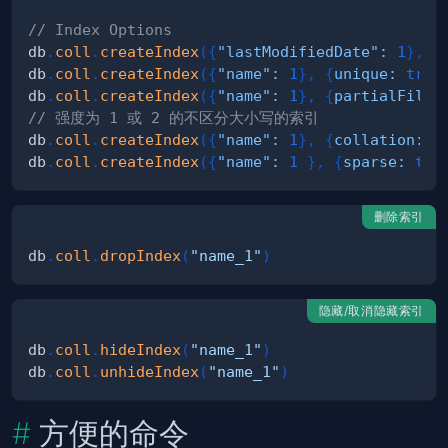
// Index Options
db
.
coll
.
createIndex
(
{
"lastModifiedDate"
:
1
}
,
{
db
.
coll
.
createIndex
(
{
"name"
:
1
}
,
{
unique
:
true
db
.
coll
.
createIndex
(
{
"name"
:
1
}
,
{
partialFilte
// 强度为 1 或 2 的不区分大小写的索引
db
.
coll
.
createIndex
(
{
"name"
:
1
}
,
{
collation
:
{
db
.
coll
.
createIndex
(
{
"name"
:
1
}
,
{
sparse
:
tru
删除索引
db
.
coll
.
dropIndex
(
"name_1"
)
隐藏/取消隐藏索引
db
.
coll
.
hideIndex
(
"name_1"
)
db
.
coll
.
unhideIndex
(
"name_1"
)
方便的命令