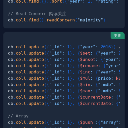
db
.
coll
.
find
(
{
}
)
.
sort
(
{
"year"
:
1
,
"rating"
:
-
1
// Read Concern 阅读关注
db
.
coll
.
find
(
)
.
readConcern
(
"majority"
)
更新
db
.
coll
.
update
(
{
"_id"
:
1
}
,
{
"year"
:
2016
}
)
//
db
.
coll
.
update
(
{
"_id"
:
1
}
,
{
$set
:
{
"year"
:
201
db
.
coll
.
update
(
{
"_id"
:
1
}
,
{
$unset
:
{
"year"
:
1
db
.
coll
.
update
(
{
"_id"
:
1
}
,
{
$rename
:
{
"year"
:
db
.
coll
.
update
(
{
"_id"
:
1
}
,
{
$inc
:
{
"year"
:
5
}
}
db
.
coll
.
update
(
{
"_id"
:
1
}
,
{
$mul
:
{
price
:
Numb
db
.
coll
.
update
(
{
"_id"
:
1
}
,
{
$min
:
{
"imdb"
:
5
}
}
db
.
coll
.
update
(
{
"_id"
:
1
}
,
{
$max
:
{
"imdb"
:
8
}
}
db
.
coll
.
update
(
{
"_id"
:
1
}
,
{
$currentDate
:
{
"la
db
.
coll
.
update
(
{
"_id"
:
1
}
,
{
$currentDate
:
{
"la
// Array
db
.
coll
.
update
(
{
"_id"
:
1
}
,
{
$push
:
{
"array"
:
1