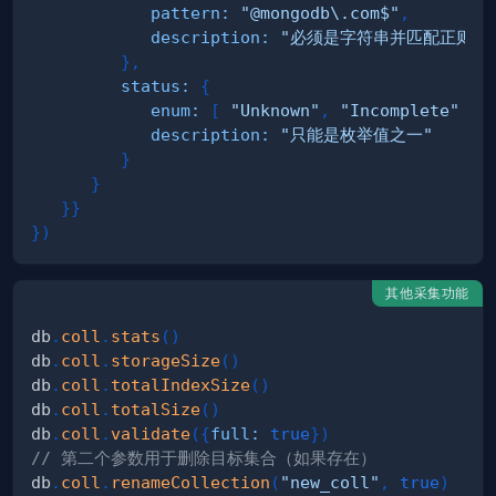
pattern
:
"@mongodb\.com$"
,
description
:
"必须是字符串并匹配正则表
}
,
status
:
{
enum
:
[
"Unknown"
,
"Incomplete"
]
,
description
:
"只能是枚举值之一"
}
}
}
}
}
)
其他采集功能
db
.
coll
.
stats
(
)
db
.
coll
.
storageSize
(
)
db
.
coll
.
totalIndexSize
(
)
db
.
coll
.
totalSize
(
)
db
.
coll
.
validate
(
{
full
:
true
}
)
// 第二个参数用于删除目标集合（如果存在）
db
.
coll
.
renameCollection
(
"new_coll"
,
true
)