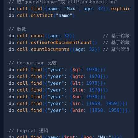
// 或“queryPlanner”或“allPlansExecution”
db
.
coll
.
find
(
{
name
:
"Max"
,
age
:
32
}
)
.
explain
(
"
db
.
coll
.
distinct
(
"name"
)
// 数数
db
.
coll
.
count
(
{
age
:
32
}
)
// 基于馆藏元
db
.
coll
.
estimatedDocumentCount
(
)
// 基于馆藏元
db
.
coll
.
countDocuments
(
{
age
:
32
}
)
// 聚合管道的
// Comparison 比较
db
.
coll
.
find
(
{
"year"
:
{
$gt
:
1970
}
}
)
db
.
coll
.
find
(
{
"year"
:
{
$gte
:
1970
}
}
)
db
.
coll
.
find
(
{
"year"
:
{
$lt
:
1970
}
}
)
db
.
coll
.
find
(
{
"year"
:
{
$lte
:
1970
}
}
)
db
.
coll
.
find
(
{
"year"
:
{
$ne
:
1970
}
}
)
db
.
coll
.
find
(
{
"year"
:
{
$in
:
[
1958
,
1959
]
}
}
)
db
.
coll
.
find
(
{
"year"
:
{
$nin
:
[
1958
,
1959
]
}
}
)
// Logical 逻辑
db
.
coll
.
find
(
{
name
:
{
$not
:
{
$eq
:
"Max"
}
}
}
)