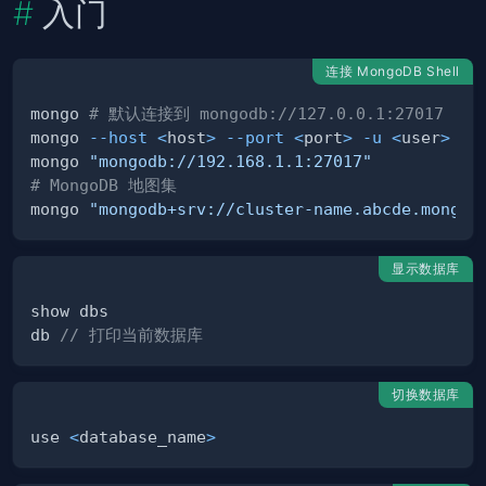
入门
连接 MongoDB Shell
mongo 
# 默认连接到 mongodb://127.0.0.1:27017
mongo 
--host
<
host
>
--port
<
port
>
-u
<
user
>
-p
mongo 
"mongodb://192.168.1.1:27017"
# MongoDB 地图集
mongo 
"mongodb+srv://cluster-name.abcde.mongod
显示数据库
db 
// 打印当前数据库
切换数据库
use 
<
database_name
>