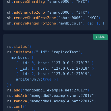
sh
.
removeShardTag
(
"shard0000"
,
"NYC"
)
sh
.
addShardToZone
(
"shard0000"
,
"JFK"
)
sh
.
removeShardFromZone
(
"shard0000"
,
"NYC"
)
sh
.
removeRangeFromZone
(
"mydb.coll"
,
{
a
:
1
,
b
:
副本集
rs
.
status
(
)
rs
.
initiate
(
{
"_id"
:
"replicaTest"
,
members
:
[
{
_id
:
0
,
host
:
"
127.0.0.1
:27017"
}
,
{
_id
:
1
,
host
:
"
127.0.0.1
:27018"
}
,
{
_id
:
2
,
host
:
"
127.0.0.1
:27019"
,
arbiterOnly
:
true
}
]
}
)
rs
.
add
(
"mongodbd1.example.net:27017"
)
rs
.
addArb
(
"mongodbd2.example.net:27017"
)
rs
.
remove
(
"mongodbd1.example.net:27017"
)
rs
.
conf
(
)