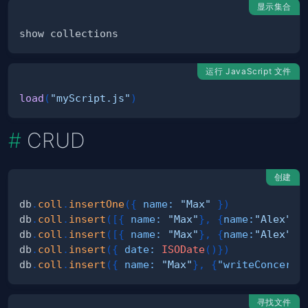
显示集合
运行 JavaScript 文件
load
(
"myScript.js"
)
CRUD
创建
db
.
coll
.
insertOne
(
{
name
:
"Max"
}
)
db
.
coll
.
insert
(
[
{
name
:
"Max"
}
,
{
name
:
"Alex"
}
]
db
.
coll
.
insert
(
[
{
name
:
"Max"
}
,
{
name
:
"Alex"
}
]
db
.
coll
.
insert
(
{
date
:
ISODate
(
)
}
)
db
.
coll
.
insert
(
{
name
:
"Max"
}
,
{
"writeConcern"
寻找文件