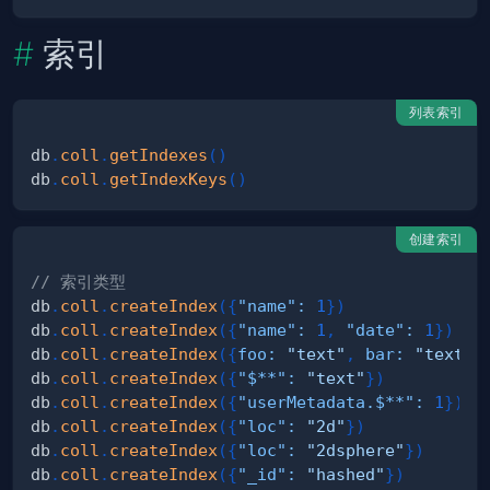
索引
列表索引
db
.
coll
.
getIndexes
(
)
db
.
coll
.
getIndexKeys
(
)
创建索引
// 索引类型
db
.
coll
.
createIndex
(
{
"name"
:
1
}
)
db
.
coll
.
createIndex
(
{
"name"
:
1
,
"date"
:
1
}
)
db
.
coll
.
createIndex
(
{
foo
:
"text"
,
bar
:
"text"
}
db
.
coll
.
createIndex
(
{
"$**"
:
"text"
}
)
db
.
coll
.
createIndex
(
{
"userMetadata.$**"
:
1
}
)
db
.
coll
.
createIndex
(
{
"loc"
:
"2d"
}
)
db
.
coll
.
createIndex
(
{
"loc"
:
"2dsphere"
}
)
db
.
coll
.
createIndex
(
{
"_id"
:
"hashed"
}
)