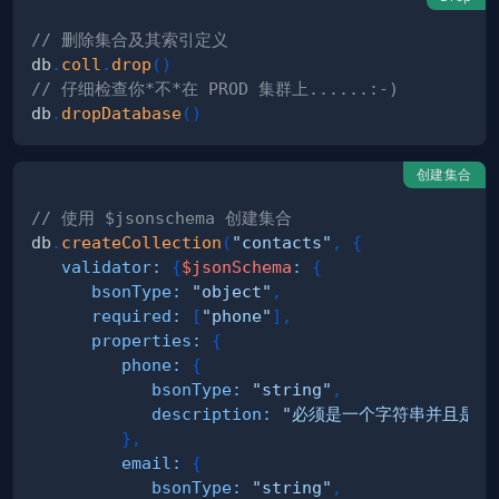
// 删除集合及其索引定义
db
.
coll
.
drop
(
)
// 仔细检查你*不*在 PROD 集群上......:-)
db
.
dropDatabase
(
)
创建集合
// 使用 $jsonschema 创建集合
db
.
createCollection
(
"contacts"
,
{
validator
:
{
$jsonSchema
:
{
bsonType
:
"object"
,
required
:
[
"phone"
]
,
properties
:
{
phone
:
{
bsonType
:
"string"
,
description
:
"必须是一个字符串并且是必
}
,
email
:
{
bsonType
:
"string"
,