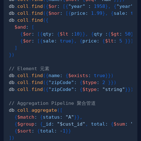
db
.
coll
.
find
(
{
$or
:
[
{
"year"
:
1958
}
,
{
"year"
:
db
.
coll
.
find
(
{
$nor
:
[
{
price
:
1.99
}
,
{
sale
:
tru
db
.
coll
.
find
(
{
$and
:
[
{
$or
:
[
{
qty
:
{
$lt
:
10
}
}
,
{
qty
:
{
$gt
:
50
}
}
]
{
$or
:
[
{
sale
:
true
}
,
{
price
:
{
$lt
:
5
}
}
]
}
]
}
)
// Element 元素
db
.
coll
.
find
(
{
name
:
{
$exists
:
true
}
}
)
db
.
coll
.
find
(
{
"zipCode"
:
{
$type
:
2
}
}
)
db
.
coll
.
find
(
{
"zipCode"
:
{
$type
:
"string"
}
}
)
// Aggregation Pipeline 聚合管道
db
.
coll
.
aggregate
(
[
{
$match
:
{
status
:
"A"
}
}
,
{
$group
:
{
_id
:
"$cust_id"
,
total
:
{
$sum
:
"$a
{
$sort
:
{
total
:
-
1
}
}
]
)