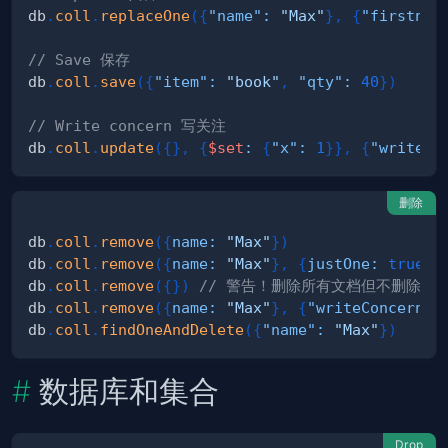
db
.
coll
.
replaceOne
(
{
"name"
:
"Max"
}
,
{
"firstnam
// Save 保存
db
.
coll
.
save
(
{
"item"
:
"book"
,
"qty"
:
40
}
)
// Write concern 写关注
db
.
coll
.
update
(
{
}
,
{
$set
:
{
"x"
:
1
}
}
,
{
"writeCo
删除
db
.
coll
.
remove
(
{
name
:
"Max"
}
)
db
.
coll
.
remove
(
{
name
:
"Max"
}
,
{
justOne
:
true
}
)
db
.
coll
.
remove
(
{
}
)
// 警告！删除所有文档但不删除集
db
.
coll
.
remove
(
{
name
:
"Max"
}
,
{
"writeConcern"
:
db
.
coll
.
findOneAndDelete
(
{
"name"
:
"Max"
}
)
数据库和集合
Drop