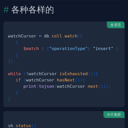
各种各样的
改变流
watchCursor 
=
 db
.
coll
.
watch
(
[
{
$match
:
{
"operationType"
:
"insert"
}
}
]
)
while
(
!
watchCursor
.
isExhausted
(
)
)
{
if
(
watchCursor
.
hasNext
(
)
)
{
print
(
tojson
(
watchCursor
.
next
(
)
)
)
;
}
}
分片集群
sh
.
status
(
)