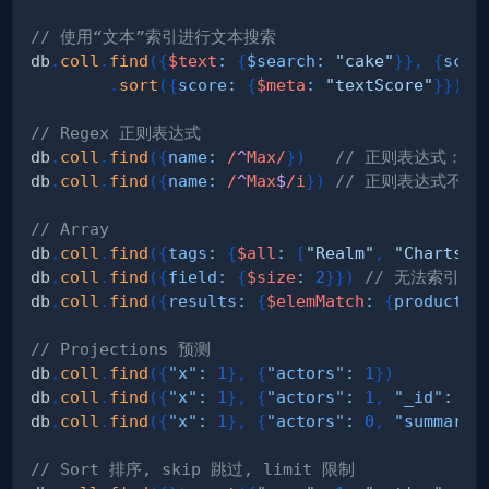
// 使用“文本”索引进行文本搜索
db
.
coll
.
find
(
{
$text
:
{
$search
:
"cake"
}
}
,
{
scor
.
sort
(
{
score
:
{
$meta
:
"textScore"
}
}
)
// Regex 正则表达式
db
.
coll
.
find
(
{
name
:
/
^
Max
/
}
)
// 正则表达式：以
db
.
coll
.
find
(
{
name
:
/
^
Max
$
/
i
}
)
// 正则表达式不区
// Array
db
.
coll
.
find
(
{
tags
:
{
$all
:
[
"Realm"
,
"Charts"
]
db
.
coll
.
find
(
{
field
:
{
$size
:
2
}
}
)
// 无法索引 
db
.
coll
.
find
(
{
results
:
{
$elemMatch
:
{
product
:
// Projections 预测
db
.
coll
.
find
(
{
"x"
:
1
}
,
{
"actors"
:
1
}
)
db
.
coll
.
find
(
{
"x"
:
1
}
,
{
"actors"
:
1
,
"_id"
:
0
}
db
.
coll
.
find
(
{
"x"
:
1
}
,
{
"actors"
:
0
,
"summary"
// Sort 排序, skip 跳过, limit 限制