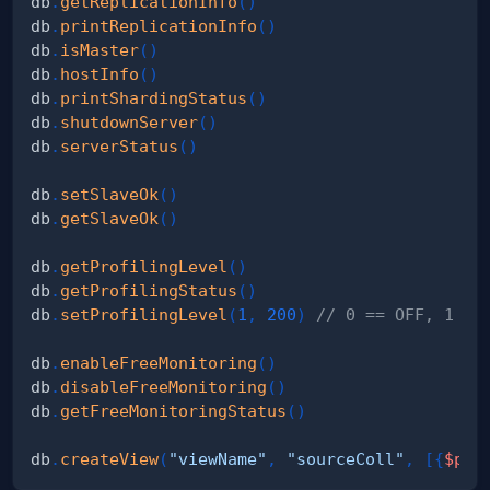
db
.
getReplicationInfo
(
)
db
.
printReplicationInfo
(
)
db
.
isMaster
(
)
db
.
hostInfo
(
)
db
.
printShardingStatus
(
)
db
.
shutdownServer
(
)
db
.
serverStatus
(
)
db
.
setSlaveOk
(
)
db
.
getSlaveOk
(
)
db
.
getProfilingLevel
(
)
db
.
getProfilingStatus
(
)
db
.
setProfilingLevel
(
1
,
200
)
// 0 == OFF, 1 ==
db
.
enableFreeMonitoring
(
)
db
.
disableFreeMonitoring
(
)
db
.
getFreeMonitoringStatus
(
)
db
.
createView
(
"viewName"
,
"sourceColl"
,
[
{
$pro