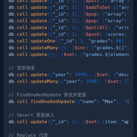
db
.
coll
.
update
(
{
"_id"
:
1
}
,
{
$pull
:
{
"array"
:
1
db
.
coll
.
update
(
{
"_id"
:
1
}
,
{
$addToSet
:
{
"array
db
.
coll
.
update
(
{
"_id"
:
1
}
,
{
$pop
:
{
"array"
:
1
}
db
.
coll
.
update
(
{
"_id"
:
1
}
,
{
$pop
:
{
"array"
:
-
1
db
.
coll
.
update
(
{
"_id"
:
1
}
,
{
$pullAll
:
{
"array"
db
.
coll
.
update
(
{
"_id"
:
1
}
,
{
$push
:
{
scores
:
{
$
db
.
coll
.
updateOne
(
{
"_id"
:
1
,
"grades"
:
80
}
,
{
$
db
.
coll
.
updateMany
(
{
}
,
{
$inc
:
{
"grades.$[]"
:
1
db
.
coll
.
update
(
{
}
,
{
$set
:
{
"grades.$[element]"
// 更新很多
db
.
coll
.
update
(
{
"year"
:
1999
}
,
{
$set
:
{
"decade
db
.
coll
.
updateMany
(
{
"year"
:
1999
}
,
{
$set
:
{
"de
// FindOneAndUpdate 查找并更新
db
.
coll
.
findOneAndUpdate
(
{
"name"
:
"Max"
}
,
{
$in
// Upsert 更新插入
db
.
coll
.
update
(
{
"_id"
:
1
}
,
{
$set
:
{
item
:
"appl
// Replace 代替