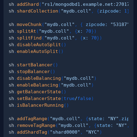
sh
.
addShard
(
"rs1/mongodbd1.example.net:27017"
)
sh
.
shardCollection
(
"mydb.coll"
,
{
zipcode
:
1
}
)
sh
.
moveChunk
(
"mydb.coll"
,
{
zipcode
:
"53187"
}
sh
.
splitAt
(
"mydb.coll"
,
{
x
:
70
}
)
sh
.
splitFind
(
"mydb.coll"
,
{
x
:
70
}
)
sh
.
disableAutoSplit
(
)
sh
.
enableAutoSplit
(
)
sh
.
startBalancer
(
)
sh
.
stopBalancer
(
)
sh
.
disableBalancing
(
"mydb.coll"
)
sh
.
enableBalancing
(
"mydb.coll"
)
sh
.
getBalancerState
(
)
sh
.
setBalancerState
(
true
/
false
)
sh
.
isBalancerRunning
(
)
sh
.
addTagRange
(
"mydb.coll"
,
{
state
:
"NY"
,
zip
:
sh
.
removeTagRange
(
"mydb.coll"
,
{
state
:
"NY"
,
zi
sh
.
addShardTag
(
"shard0000"
,
"NYC"
)