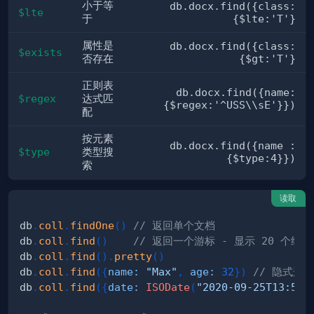
小于等
db.docx.find({class:
$lte
于
{$lte:'T'}
属性是
db.docx.find({class:
$exists
否存在
{$gt:'T'}
正则表
db.docx.find({name:
$regex
达式匹
{$regex:'^USS\\sE'}})
配
按元素
db.docx.find({name :
$type
类型搜
{$type:4}})
索
读取
db
.
coll
.
findOne
(
)
// 返回单个文档
db
.
coll
.
find
(
)
// 返回一个游标 - 显示 20 个结果 
db
.
coll
.
find
(
)
.
pretty
(
)
db
.
coll
.
find
(
{
name
:
"Max"
,
age
:
32
}
)
// 隐式逻辑
db
.
coll
.
find
(
{
date
:
ISODate
(
"2020-09-25T13:57: