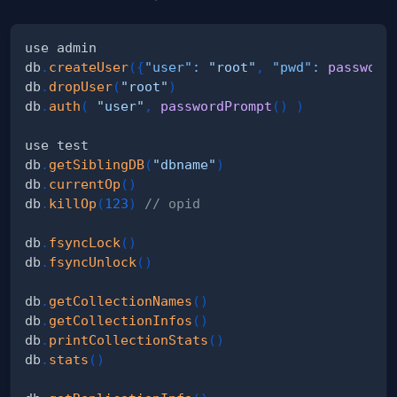
db
.
createUser
(
{
"user"
:
"root"
,
"pwd"
:
password
db
.
dropUser
(
"root"
)
db
.
auth
(
"user"
,
passwordPrompt
(
)
)
db
.
getSiblingDB
(
"dbname"
)
db
.
currentOp
(
)
db
.
killOp
(
123
)
// opid
db
.
fsyncLock
(
)
db
.
fsyncUnlock
(
)
db
.
getCollectionNames
(
)
db
.
getCollectionInfos
(
)
db
.
printCollectionStats
(
)
db
.
stats
(
)