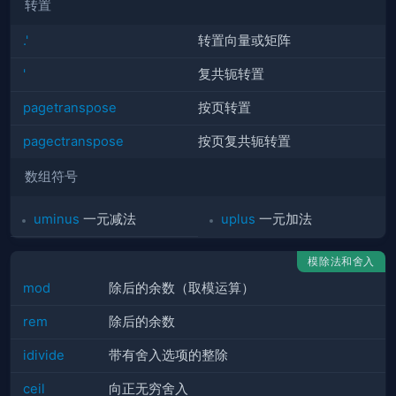
转置
.'
转置向量或矩阵
'
复共轭转置
pagetranspose
按页转置
pagectranspose
按页复共轭转置
数组符号
uminus
一元减法
uplus
一元加法
模除法和舍入
mod
除后的余数（取模运算）
rem
除后的余数
idivide
带有舍入选项的整除
ceil
向正无穷舍入