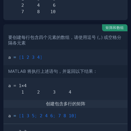
矩阵和数组
要创建每行包含四个元素的数组，请使用逗号 (
,
) 或空格分
隔各元素
a 
=
[
1
2
3
4
]
MATLAB 将执行上述语句，并返回以下结果：
创建包含多行的矩阵
a 
=
[
1
3
5
;
2
4
6
;
7
8
10
]