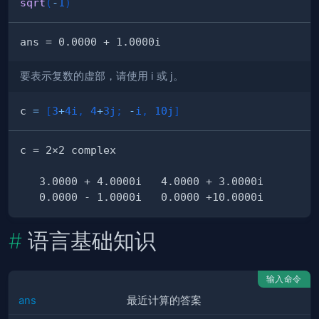
sqrt
(
-
1
)
要表示复数的虚部，请使用 i 或 j。
c 
=
[
3
+
4i
,
4
+
3j
;
-
i
,
10j
]
语言基础知识
输入命令
ans
最近计算的答案