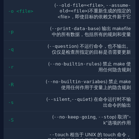
(
--old-file=<file>
,
--assume-
old=<file>
)不重新生成的指定的
-o <file>
<file>，即使目标的依赖文件新于它
(
--print-data-base
) 输出 makefile
-p
中的所有数据，包括所有的规则和变量
(
--question
) 不运行命令，也不输出。
-q
仅仅是检查所指定的目标是否需要更新
(
--no-builtin-rules
) 禁止 make 使
-r
用任何隐含规则
(
--no-builtin-variabes
) 禁止 make
-R
使用任何作用于变量上的隐含规则
(
--silent
,
--quiet
) 在命令运行时不输
-s
出命令的输出
(
--no-keep-going
,
--stop
) 取消“-
-S
k”选项的作用
--touch
相当于 UNIX 的 touch 命令，