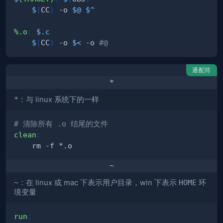
$
(
CC
)
 -o 
$@
$^
%.o
:
$.c
$
(
CC
)
 -o 
$<
 -o 
#@
通配符
*
*
：与 linux 系统下的一样
# 清除所有 .o 结尾的文件
clean
:
~
~
：在 linux 或 mac 下表示用户目录，win 下表示
HOME
环
境变量
run
: