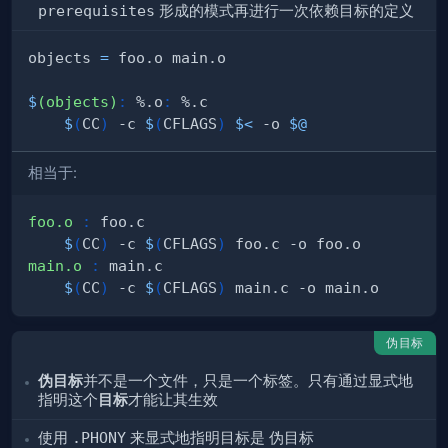
prerequisites
形成的模式再进行一次依赖目标的定义
objects 
=
$
(objects)
:
 %.o
:
$
(
CC
)
 -c 
$
(
CFLAGS
)
$<
 -o 
$@
相当于:
foo.o
:
$
(
CC
)
 -c 
$
(
CFLAGS
)
main.o
:
$
(
CC
)
 -c 
$
(
CFLAGS
)
伪目标
伪目标
并不是一个文件，只是一个标签。只有通过显式地
指明这个
目标
才能让其生效
使用
.PHONY
来显式地指明目标是
伪目标