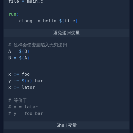
file 
=
run
:
	clang -o hello 
$
{
file
}
避免递归变量
# 这样会使变量陷入无穷递归
A 
=
$
(
B
)
B 
=
$
(
A
)
x 
:=
y 
:=
$
(
x
)
x 
:=
# 等价于
# x = later
# y = foo bar
Shell 变量