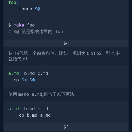
foo
:
	touch 
$@
$ 
make
# $@ 就是指的这里的 foo
$<
$<
指代第一个前置条件。比如，规则为 t: p1 p2，那么
$<
就指代 p1
a.md
:
  cp 
$<
$@
使用
make a.md
,相当于以下写法
a.md
:
$^