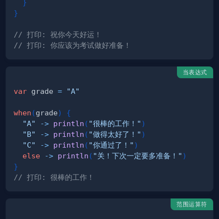
}
}
// 打印: 祝你今天好运！
// 打印: 你应该为考试做好准备！
当表达式
var
 grade 
=
"A"
when
(
grade
)
{
"A"
->
println
(
"很棒的工作！"
)
"B"
->
println
(
"做得太好了！"
)
"C"
->
println
(
"你通过了！"
)
else
->
println
(
"关！下次一定要多准备！"
)
}
// 打印: 很棒的工作！
范围运算符