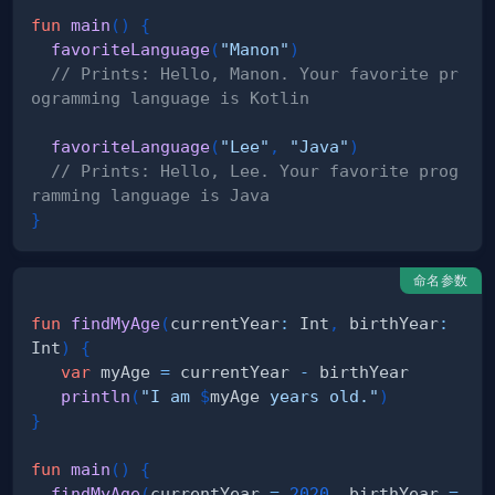
fun
main
(
)
{
favoriteLanguage
(
"Manon"
)
// Prints: Hello, Manon. Your favorite pr
ogramming language is Kotlin
favoriteLanguage
(
"Lee"
,
"Java"
)
// Prints: Hello, Lee. Your favorite prog
ramming language is Java
}
命名参数
fun
findMyAge
(
currentYear
:
 Int
,
 birthYear
:
Int
)
{
var
 myAge 
=
 currentYear 
-
println
(
"I am 
$
myAge
 years old."
)
}
fun
main
(
)
{
findMyAge
(
currentYear 
=
2020
,
 birthYear 
=