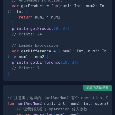
// Anonymous Function:
var
 getProduct 
=
fun
(
num1
:
 Int
,
 num2
:
 In
t
)
:
 Int 
{
return
 num1 
*
}
println
(
getProduct
(
8
,
3
)
)
// Prints: 24
// Lambda Expression
var
 getDifference 
=
{
 num1
:
 Int
,
 num2
:
 In
t 
->
 num1 
-
 num2 
}
println
(
getDifference
(
10
,
3
)
)
// Prints: 7
}
简单的高阶函数
// 注意啦，这里的 num1AndNum2 有个 operation
fun
num1AndNum2
(
num1
:
 Int
,
 num2
:
 Int
,
 operatio
// 让我们试着向 operation 传入参数
return
operation
(
num1
,
 num2
)