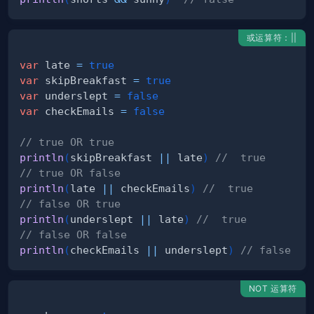
或运算符：||
var
 late 
=
true
var
 skipBreakfast 
=
true
var
 underslept 
=
false
var
 checkEmails 
=
false
// true OR true
println
(
skipBreakfast 
||
 late
)
//  true
// true OR false
println
(
late 
||
 checkEmails
)
//  true
// false OR true
println
(
underslept 
||
 late
)
//  true
// false OR false
println
(
checkEmails 
||
 underslept
)
// false
NOT 运算符