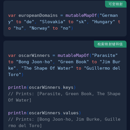
可变映射
var
 europeanDomains 
=
mutableMapOf
(
"German
y"
to
"de"
,
"Slovakia"
to
"sk"
,
"Hungary"
t
o
"hu"
,
"Norway"
to
"no"
)
检索映射键和值
var
 oscarWinners 
=
mutableMapOf
(
"Parasite"
to
"Bong Joon-ho"
,
"Green Book"
to
"Jim Bur
ke"
,
"The Shape Of Water"
to
"Guillermo del 
Toro"
)
println
(
oscarWinners
.
keys
)
// Prints: [Parasite, Green Book, The Shape 
Of Water]
println
(
oscarWinners
.
values
)
// Prints: [Bong Joon-ho, Jim Burke, Guille
rmo del Toro]