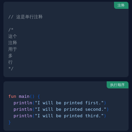
注释
// 这是单行注释
*/
执行顺序
fun
main
(
)
{
println
(
"I will be printed first."
)
println
(
"I will be printed second."
)
println
(
"I will be printed third."
)
}