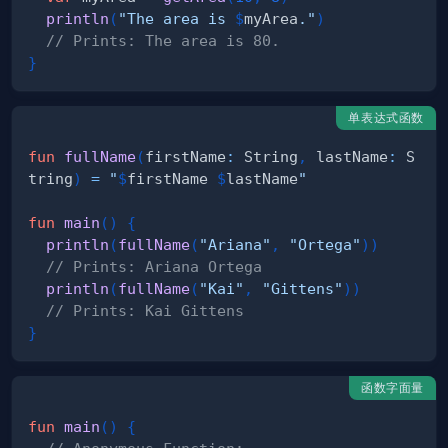
println
(
"The area is 
$
myArea
."
)
// Prints: The area is 80.
}
单表达式函数
fun
fullName
(
firstName
:
 String
,
 lastName
:
 S
tring
)
=
"
$
firstName
$
lastName
"
fun
main
(
)
{
println
(
fullName
(
"Ariana"
,
"Ortega"
)
)
// Prints: Ariana Ortega
println
(
fullName
(
"Kai"
,
"Gittens"
)
)
// Prints: Kai Gittens
}
函数字面量
fun
main
(
)
{