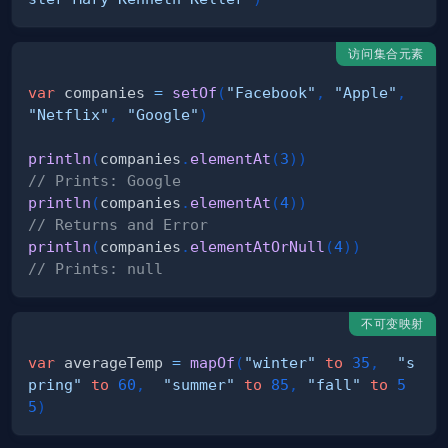
访问集合元素
var
 companies 
=
setOf
(
"Facebook"
,
"Apple"
,
"Netflix"
,
"Google"
)
println
(
companies
.
elementAt
(
3
)
)
// Prints: Google
println
(
companies
.
elementAt
(
4
)
)
// Returns and Error
println
(
companies
.
elementAtOrNull
(
4
)
)
// Prints: null
不可变映射
var
 averageTemp 
=
mapOf
(
"winter"
to
35
,
"s
pring"
to
60
,
"summer"
to
85
,
"fall"
to
5
5
)