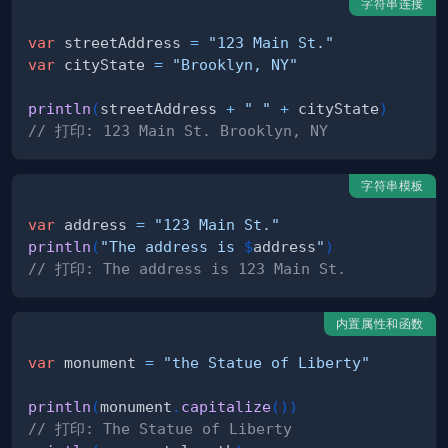
字符串连接
var
 streetAddress 
=
"123 Main St."
var
 cityState 
=
"Brooklyn, NY"
println
(
streetAddress 
+
" "
+
 cityState
)
// 打印: 123 Main St. Brooklyn, NY 
字符串模板
var
 address 
=
"123 Main St."
println
(
"The address is 
$
address
"
)
// 打印: The address is 123 Main St.
内置属性和函数
var
 monument 
=
"the Statue of Liberty"
println
(
monument
.
capitalize
(
)
)
// 打印: The Statue of Liberty