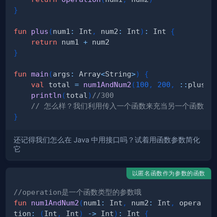
}
fun
plus
(
num1
:
 Int
,
 num2
:
 Int
)
:
 Int 
{
return
 num1 
+
}
fun
main
(
args
:
 Array
<
String
>
)
{
val
 total 
=
num1AndNum2
(
100
,
200
,
::
plus
)
println
(
total
)
//300
// 怎么样？我们利用传入一个函数来充当另一个函数的
}
还记得我们怎么在 Java 中用接口吗？试着用函数参数简化
它
以匿名函数作为参数的函数
//operation是一个函数类型的参数哦
fun
num1AndNum2
(
num1
:
 Int
,
 num2
:
 Int
,
 opera
tion
:
(
Int
,
 Int
)
->
 Int
)
:
 Int 
{