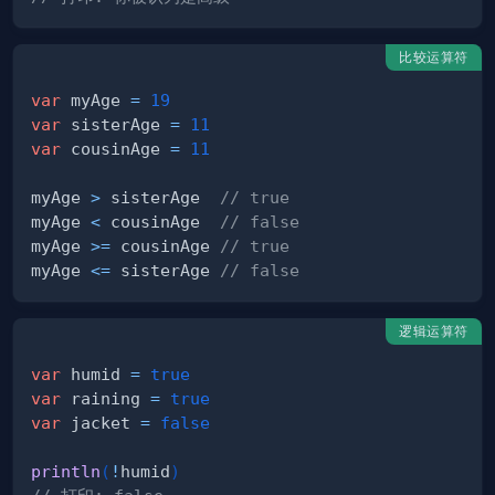
比较运算符
var
 myAge 
=
19
var
 sisterAge 
=
11
var
 cousinAge 
=
11
myAge 
>
 sisterAge  
// true
myAge 
<
 cousinAge  
// false
myAge 
>=
 cousinAge 
// true
myAge 
<=
 sisterAge 
// false
逻辑运算符
var
 humid 
=
true
var
 raining 
=
true
var
 jacket 
=
false
println
(
!
humid
)