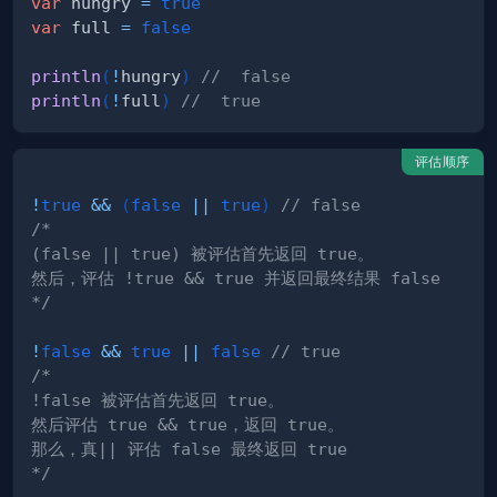
var
 hungry 
=
true
var
 full 
=
false
println
(
!
hungry
)
//  false
println
(
!
full
)
//  true
评估顺序
!
true
&&
(
false
||
true
)
// false
*/
!
false
&&
true
||
false
// true
*/