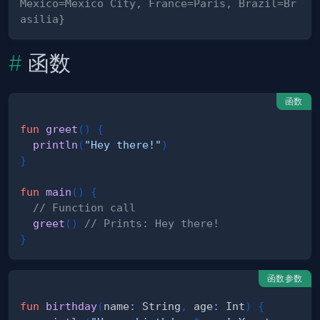
Mexico=Mexico City, France=Paris, Brazil=Br
asilia}
函数
函数
fun
greet
(
)
{
println
(
"Hey there!"
)
}
fun
main
(
)
{
// Function call
greet
(
)
// Prints: Hey there!
}
函数参数
fun
birthday
(
name
:
 String
,
 age
:
 Int
)
{