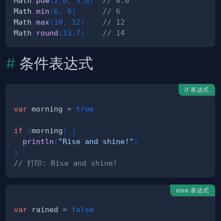
Math
.
pow
(
2.0
,
3.0
)
// 8.0
Math
.
min
(
6
,
9
)
// 6 
Math
.
max
(
10
,
12
)
// 12
Math
.
round
(
13.7
)
// 14
条件表达式
if 表达式
var
 morning 
=
true
if
(
morning
)
{
println
(
"Rise and shine!"
)
}
// 打印: Rise and shine!
else 表达式
var
 rained 
=
false