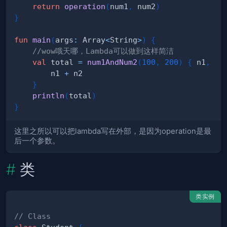
return
operation
(
num1
,
 num2
)
}
fun
main
(
args
:
 Array
<
String
>
)
{
//wow哦天哪，Lambda可以做到这样简洁
val
 total 
=
num1AndNum2
(
100
,
200
)
{
 n1
,
 n2
        n1 
+
}
println
(
total
)
}
这里之所以可以把lambda写在外部，是因为operation是最
后一个参数。
类
类实例
// Class