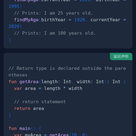
1995
)
// Prints: I am 25 years old.
findMyAge
(
birthYear 
=
1920
,
 currentYear 
=
2020
)
// Prints: I am 100 years old.
}
返回声明
// Return type is declared outside the pare
ntheses
fun
getArea
(
length
:
 Int
,
 width
:
 Int
)
:
 Int 
{
var
 area 
=
 length 
*
// return statement
return
}
fun
main
(
)
{
var
 myArea 
=
getArea
(
10
,
8
)