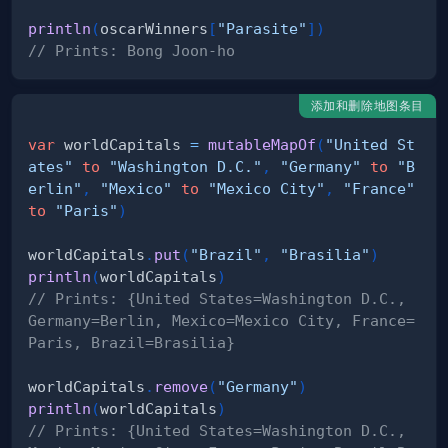
println
(
oscarWinners
[
"Parasite"
]
)
// Prints: Bong Joon-ho
添加和删除地图条目
var
 worldCapitals 
=
mutableMapOf
(
"United St
ates"
to
"Washington D.C."
,
"Germany"
to
"B
erlin"
,
"Mexico"
to
"Mexico City"
,
"France"
to
"Paris"
)
worldCapitals
.
put
(
"Brazil"
,
"Brasilia"
)
println
(
worldCapitals
)
// Prints: {United States=Washington D.C., 
Germany=Berlin, Mexico=Mexico City, France=
Paris, Brazil=Brasilia}
worldCapitals
.
remove
(
"Germany"
)
println
(
worldCapitals
)
// Prints: {United States=Washington D.C., 