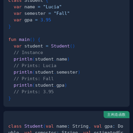
class
 Student 
{
var
 name 
=
"Lucia"
var
 semester 
=
"Fall"
var
 gpa 
=
3.95
}
fun
main
(
)
{
var
 student 
=
Student
(
)
// Instance
println
(
student
.
name
)
// Prints: Lucia
println
(
student
.
semester
)
// Prints: Fall
println
(
student
.
gpa
)
// Prints: 3.95  
}
主构造函数
class
Student
(
val
 name
:
 String
,
val
 gpa
:
 Do
uble
,
val
 semester
:
 String
,
val
 estimatedGr