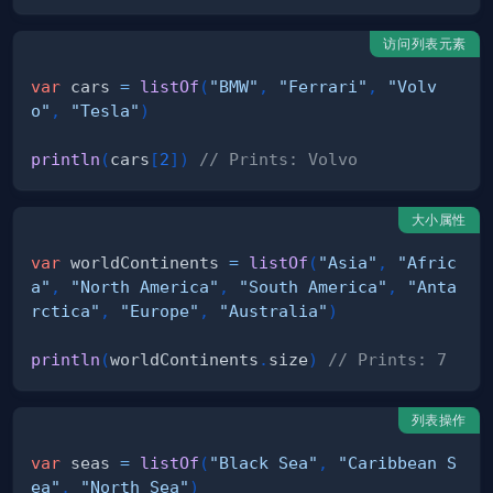
访问列表元素
var
 cars 
=
listOf
(
"BMW"
,
"Ferrari"
,
"Volv
o"
,
"Tesla"
)
println
(
cars
[
2
]
)
// Prints: Volvo
大小属性
var
 worldContinents 
=
listOf
(
"Asia"
,
"Afric
a"
,
"North America"
,
"South America"
,
"Anta
rctica"
,
"Europe"
,
"Australia"
)
println
(
worldContinents
.
size
)
// Prints: 7
列表操作
var
 seas 
=
listOf
(
"Black Sea"
,
"Caribbean S
ea"
,
"North Sea"
)