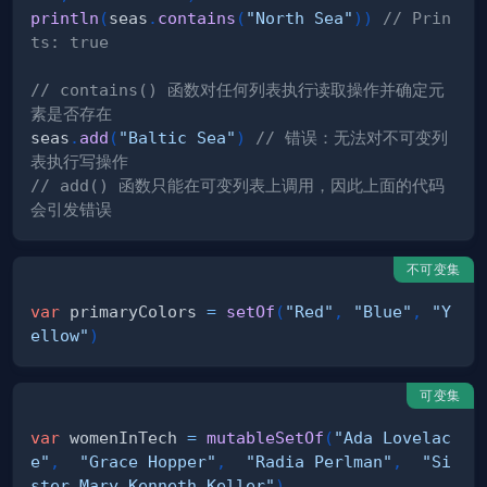
println
(
seas
.
contains
(
"North Sea"
)
)
// Prin
ts: true
// contains() 函数对任何列表执行读取操作并确定元
素是否存在
seas
.
add
(
"Baltic Sea"
)
// 错误：无法对不可变列
表执行写操作
// add() 函数只能在可变列表上调用，因此上面的代码
会引发错误
不可变集
var
 primaryColors 
=
setOf
(
"Red"
,
"Blue"
,
"Y
ellow"
)
可变集
var
 womenInTech 
=
mutableSetOf
(
"Ada Lovelac
e"
,
"Grace Hopper"
,
"Radia Perlman"
,
"Si
ster Mary Kenneth Keller"
)