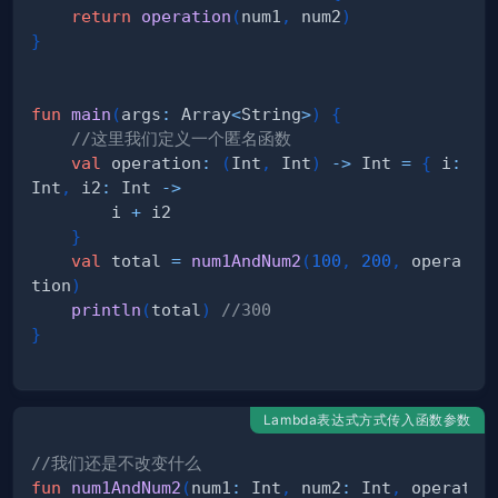
return
operation
(
num1
,
 num2
)
}
fun
main
(
args
:
 Array
<
String
>
)
{
//这里我们定义一个匿名函数
val
 operation
:
(
Int
,
 Int
)
->
 Int 
=
{
 i
:
Int
,
 i2
:
 Int 
->
        i 
+
}
val
 total 
=
num1AndNum2
(
100
,
200
,
 opera
tion
)
println
(
total
)
//300
}
Lambda表达式方式传入函数参数
//我们还是不改变什么
fun
num1AndNum2
(
num1
:
 Int
,
 num2
:
 Int
,
 operatio