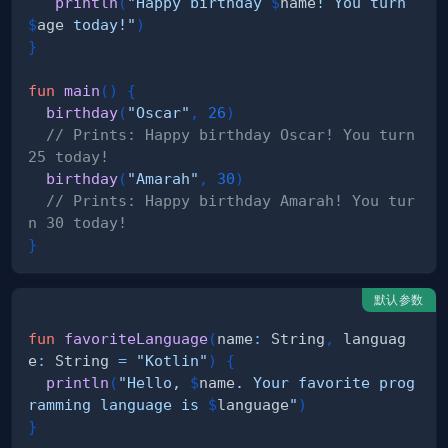
println
(
"Happy birthday 
$
name
! You turn 
$
age
 today!"
)
}
fun
main
(
)
{
birthday
(
"Oscar"
,
26
)
// Prints: Happy birthday Oscar! You turn 
25 today!
birthday
(
"Amarah"
,
30
)
// Prints: Happy birthday Amarah! You tur
n 30 today!
}
默认参数
fun
favoriteLanguage
(
name
:
 String
,
 languag
e
:
 String 
=
"Kotlin"
)
{
println
(
"Hello, 
$
name
. Your favorite prog
ramming language is 
$
language
"
)
}