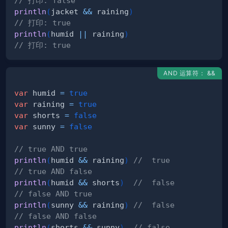
// 打印: false
println
(
jacket 
&&
 raining
)
// 打印: true
println
(
humid 
||
 raining
)
// 打印: true
AND 运算符： &&
var
 humid 
=
true
var
 raining 
=
true
var
 shorts 
=
false
var
 sunny 
=
false
// true AND true
println
(
humid 
&&
 raining
)
//  true
// true AND false
println
(
humid 
&&
 shorts
)
//  false
// false AND true
println
(
sunny 
&&
 raining
)
//  false
// false AND false
println
(
shorts 
&&
 sunny
)
// false