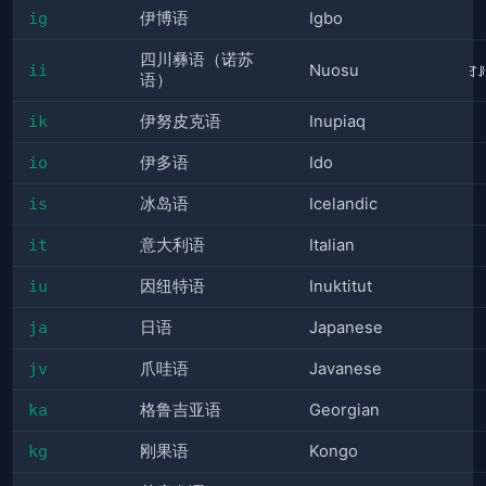
ig
伊博语
Igbo
四川彝语（诺苏
ii
Nuosu
ꆈ
语）
ik
伊努皮克语
Inupiaq
io
伊多语
Ido
is
冰岛语
Icelandic
it
意大利语
Italian
iu
因纽特语
Inuktitut
ja
日语
Japanese
jv
爪哇语
Javanese
ka
格鲁吉亚语
Georgian
kg
刚果语
Kongo