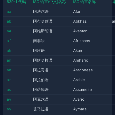
639-1 代码
ISO 语言(中文)名称
ISO 语言名称
aa
阿法尔语
Afar
ab
阿布哈兹语
Abkhaz
а
ae
阿维斯陀语
Avestan
af
南非語
Afrikaans
ak
阿坎语
Akan
am
阿姆哈拉语
Amharic
an
阿拉贡语
Aragonese
ar
阿拉伯语
Arabic
as
阿萨姆语
Assamese
av
阿瓦尔语
Avaric
ay
艾马拉语
Aymara