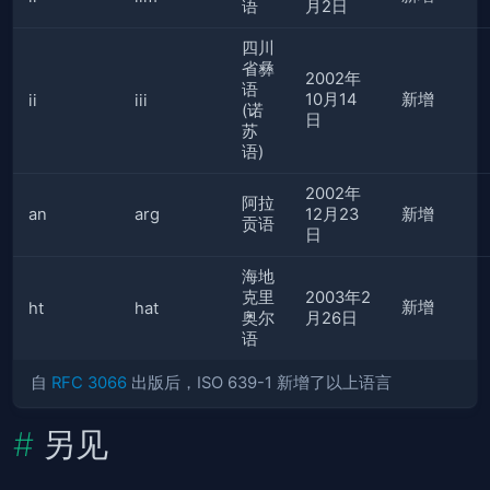
语
月2日
四川
省彝
2002年
语
10月14
新增
ii
iii
(诺
日
苏
语)
2002年
阿拉
an
arg
12月23
新增
贡语
日
海地
克里
2003年2
新增
ht
hat
奥尔
月26日
语
自
RFC 3066
出版后，ISO 639-1 新增了以上语言
另见