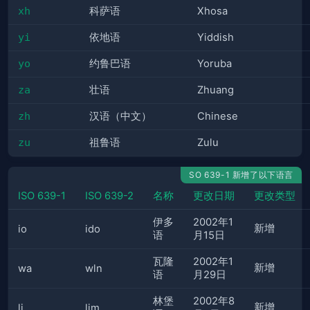
xh
科萨语
Xhosa
yi
依地语
Yiddish
yo
约鲁巴语
Yoruba
za
壮语
Zhuang
zh
汉语（中文）
Chinese
zu
祖鲁语
Zulu
SO 639-1 新增了以下语言
ISO 639-1
ISO 639-2
名称
更改日期
更改类型
伊多
2002年1
新增
io
ido
语
月15日
瓦隆
2002年1
新增
wa
wln
语
月29日
林堡
2002年8
新增
li
lim