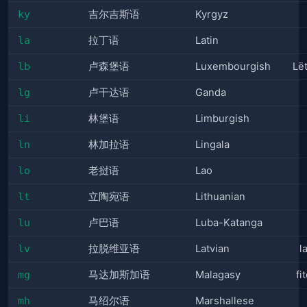
ky
吉尔吉斯语
Kyrgyz
la
拉丁语
Latin
lb
卢森堡语
Luxembourgish
Lë
lg
卢干达语
Ganda
li
林堡语
Limburgish
ln
林加拉语
Lingala
lo
老挝语
Lao
lt
立陶宛语
Lithuanian
lu
卢巴语
Luba-Katanga
lv
拉脱维亚语
Latvian
l
mg
马达加斯加语
Malagasy
fi
mh
马绍尔语
Marshallese