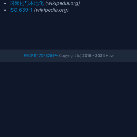
国际化与本地化
(wikipedia.org)
ISO_639-1
(wikipedia.org)
粤ICP备17076254号
Copyright (c)
2019 - 2024
How