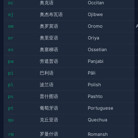
oc
奥克语
Occitan
oj
奥杰布瓦语
Ojibwe
om
奥罗莫语
Oromo
or
奥里亚语
Oriya
os
奥塞梯语
Ossetian
pa
旁遮普语
Panjabi
pi
巴利语
Pāli
pl
波兰语
Polish
ps
普什图语
Pashto
pt
葡萄牙语
Portuguese
qu
克丘亚语
Quechua
罗曼什语
rm
Romansh