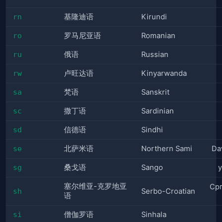
rn
基隆迪语
Kirundi
ro
罗马尼亚语
Romanian
ru
俄语
Russian
rw
卢旺达语
Kinyarwanda
sa
梵语
Sanskrit
sc
撒丁语
Sardinian
sd
信德语
Sindhi
se
北萨米语
Northern Sami
Da
sg
桑戈语
Sango
y
塞尔维亚-克罗地亚
Ср
sh
Serbo-Croatian
语
si
僧伽罗语
Sinhala