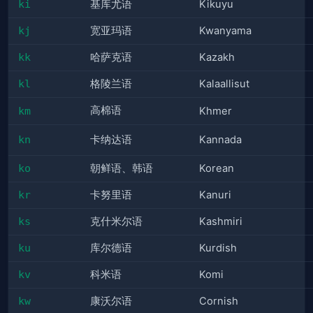
ki
基库尤语
Kikuyu
kj
宽亚玛语
Kwanyama
kk
哈萨克语
Kazakh
kl
格陵兰语
Kalaallisut
高棉语
km
Khmer
kn
卡纳达语
Kannada
ko
朝鲜语、韩语
Korean
kr
卡努里语
Kanuri
ks
克什米尔语
Kashmiri
ku
库尔德语
Kurdish
kv
科米语
Komi
kw
康沃尔语
Cornish