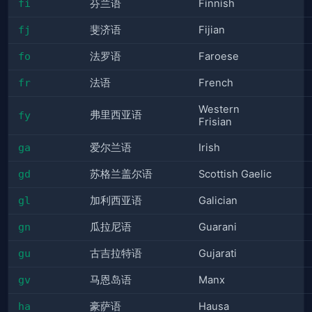
fi
芬兰语
Finnish
fj
斐济语
Fijian
fo
法罗语
Faroese
fr
法语
French
Western
弗里西亚语
fy
Frisian
ga
爱尔兰语
Irish
gd
苏格兰盖尔语
Scottish Gaelic
gl
加利西亚语
Galician
gn
瓜拉尼语
Guarani
gu
古吉拉特语
Gujarati
gv
马恩岛语
Manx
ha
豪萨语
Hausa