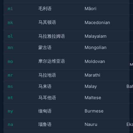
mi
毛利语
Māori
马其顿语
mk
Macedonian
ml
马拉雅拉姆语
Malayalam
mn
蒙古语
Mongolian
摩尔达维亚语
mo
Moldovan
м
mr
马拉地语
Marathi
ms
马来语
Malay
Ba
mt
马耳他语
Maltese
my
缅甸语
Burmese
na
瑙鲁语
Nauru
Ek