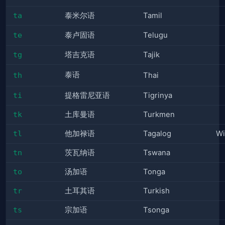
ta
泰米尔语
Tamil
te
泰卢固语
Telugu
tg
塔吉克语
Tajik
泰语
th
Thai
ti
提格雷尼亚语
Tigrinya
tk
土库曼语
Turkmen
tl
他加禄语
Tagalog
Wi
tn
茨瓦纳语
Tswana
to
汤加语
Tonga
tr
土耳其语
Turkish
ts
宗加语
Tsonga