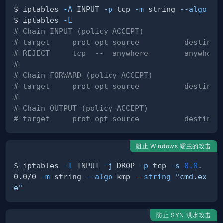
$ iptables 
-A
 INPUT 
-p
 tcp 
-m
 string 
--algo
 km
$ iptables 
-L
# Chain INPUT (policy ACCEPT)
# target     prot opt source          destinat
# REJECT     tcp  --  anywhere        anywhere
#
# Chain FORWARD (policy ACCEPT)
# target     prot opt source          destinat
#
# Chain OUTPUT (policy ACCEPT)
# target     prot opt source          destinat
阻止 Windows 蠕虫的攻击
$ iptables 
-I
 INPUT 
-j
 DROP 
-p
 tcp 
-s
0.0
.
0.0/0 
-m
 string 
--algo
 kmp 
--string
"cmd.ex
e"
防止 SYN 洪水攻击