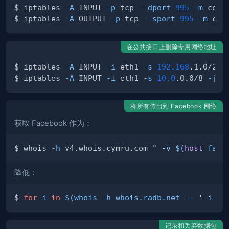
$ iptables 
-A
 INPUT 
-p
 tcp 
--dport
995
-m
 conn
$ iptables 
-A
 OUTPUT 
-p
 tcp 
--sport
995
-m
 con
在公共接口上删除专用网络地址
$ iptables 
-A
 INPUT 
-i
 eth1 
-s
192.168
.1.0/24 
$ iptables 
-A
 INPUT 
-i
 eth1 
-s
10.0
.0.0/8 
-j
将所有传出到 Facebook 网络
获取 Facebook 作为：
$ whois 
-h
 v4.whois.cymru.com 
" -v 
$(
host
 face
降低：
$ 
for
i
in
$(
whois 
-h
 whois.radb.net -- 
'-i or
记录和丢弃数据包