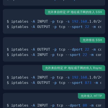
允许来自特定 IP 地址或子网的传入 SSH
$ iptables 
-A
 INPUT 
-p
 tcp 
-s
192.168
.1.0/24 
-
$ iptables 
-A
 OUTPUT 
-p
 tcp 
--sport
22
-m
 conn
允许传出 SSH
$ iptables 
-A
 OUTPUT 
-p
 tcp 
--dport
22
-m
 conn
$ iptables 
-A
 INPUT 
-p
 tcp 
--sport
22
-m
 connt
允许来自特定 IP 地址或子网的传入 Rsync
$ iptables 
-A
 INPUT 
-p
 tcp 
-s
192.168
.1.0/24 
-
$ iptables 
-A
 OUTPUT 
-p
 tcp 
--sport
873
-m
 con
允许传入 HTTP
$ iptables 
-A
 INPUT 
-p
 tcp 
--dport
80
-m
 connt