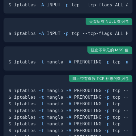
$ iptables 
-A
 INPUT 
-p
 tcp --tcp-flags ALL ALL
丢弃所有 NULL 数据包
$ iptables 
-A
 INPUT 
-p
 tcp --tcp-flags ALL NON
阻止不常见的 MSS 值
$ iptables 
-t
 mangle 
-A
 PREROUTING 
-p
 tcp 
-m
 c
阻止带有虚假 TCP 标志的数据包
$ iptables 
-t
 mangle 
-A
 PREROUTING 
-p
 tcp --tc
$ iptables 
-t
 mangle 
-A
 PREROUTING 
-p
 tcp --tc
$ iptables 
-t
 mangle 
-A
 PREROUTING 
-p
 tcp --tc
$ iptables 
-t
 mangle 
-A
 PREROUTING 
-p
 tcp --tc
$ iptables 
-t
 mangle 
-A
 PREROUTING 
-p
 tcp --tc
$ iptables 
-t
 mangle 
-A
 PREROUTING 
-p
 tcp --tc
$ iptables 
-t
 mangle 
-A
 PREROUTING 
-p
 tcp --tc