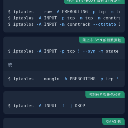
使用 SYNPROXY 缓解 SYN 泛洪
$ iptables 
-t
 raw 
-A
 PREROUTING 
-p
 tcp 
-m
 tcp 
$ iptables 
-A
 INPUT 
-p
 tcp 
-m
 tcp 
-m
 conntrack
$ iptables 
-A
 INPUT 
-m
 conntrack 
--ctstate
 INV
阻止非 SYN 的新数据包
$ iptables 
-A
 INPUT 
-p
 tcp 
!
--syn
-m
 state 
--
或
$ iptables 
-t
 mangle 
-A
 PREROUTING 
-p
 tcp 
!
--
强制碎片数据包检查
$ iptables 
-A
 INPUT 
-f
-j
XMAS 包