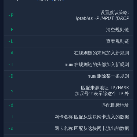
设置默认策略:
-P
iptables -P INPUT (DROP
-F
清空规则链
-L
查看规则链
-A
在规则链的末尾加入新规则
-I
num
在规则链的头部加入新规则
-D
num
删除某一条规则
匹配来源地址
IP/MASK
-s
加叹号"!"表示除这个
IP
外
-d
匹配目标地址
-i
网卡名称 匹配从这块网卡流入的数据
-o
网卡名称 匹配从这块网卡流出的数据