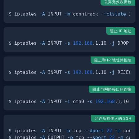
丢弃无效数据包
$ iptables 
-A
 INPUT 
-m
 conntrack 
--ctstate
 INV
阻止 IP 地址
$ iptables 
-A
 INPUT 
-s
192.168
.1.10 
-j
阻止和 IP 地址并拒绝
$ iptables 
-A
 INPUT 
-s
192.168
.1.10 
-j
阻止与网络接口的连接
$ iptables 
-A
 INPUT 
-i
 eth0 
-s
192.168
.1.10 
-j
允许所有传入的 SSH
$ iptables 
-A
 INPUT 
-p
 tcp 
--dport
22
-m
 connt
$ iptables 
-A
 OUTPUT 
-p
 tcp 
--sport
22
-m
 conn