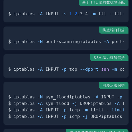
基于 TTL 值的数据包匹配
$ iptables 
-A
 INPUT 
-s
1.2
.3.4 
-m
 ttl --ttl-lt
防止端口扫描
$ iptables 
-N
 port-scanningiptables 
-A
 port-sc
SSH 暴力破解保护
$ iptables 
-A
 INPUT 
-p
 tcp 
--dport
ssh
-m
 conn
同步泛洪保护
$ iptables 
-N
 syn_floodiptables 
-A
 INPUT 
-p
 tc
$ iptables 
-A
 syn_flood 
-j
 DROPiptables 
-A
 INP
$ iptables 
-A
 INPUT 
-p
 icmp 
-m
 limit 
--limit
1
$ iptables 
-A
 INPUT 
-p
 icmp 
-j
 DROPiptables 
-A