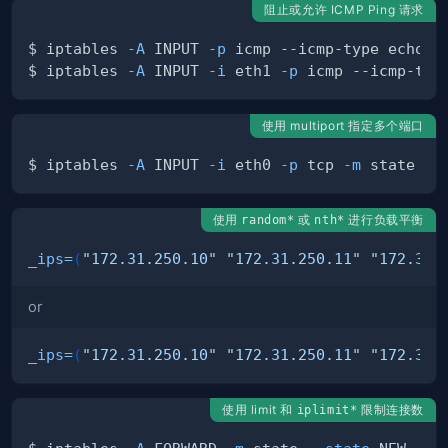
阻止或允许 ICMP Ping 请求
$ iptables 
-A
 INPUT 
-p
 icmp --icmp-type echo-r
$ iptables 
-A
 INPUT 
-i
 eth1 
-p
 icmp --icmp-typ
使用 multiport 指定多个端口
$ iptables 
-A
 INPUT 
-i
 eth0 
-p
 tcp 
-m
 state 
--
使用
或
进行负载平衡
random*
nth*
_ips
=
(
"172.31.250.10"
"172.31.250.11"
"172.31.
or
_ips
=
(
"172.31.250.10"
"172.31.250.11"
"172.31.
使用 limit 和
限制连接数
iplimit*