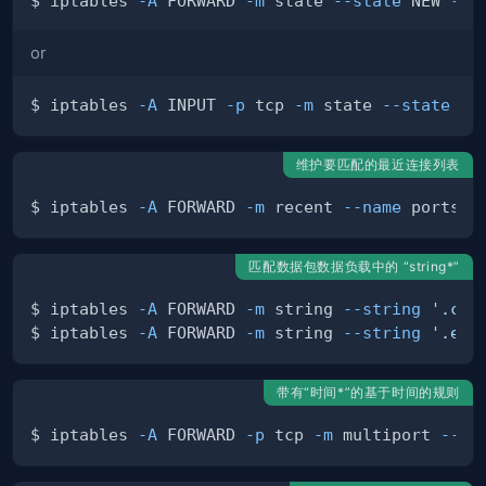
$ iptables 
-A
 FORWARD 
-m
 state 
--state
 NEW 
-p
 
or
$ iptables 
-A
 INPUT 
-p
 tcp 
-m
 state 
--state
 NE
维护要匹配的最近连接列表
$ iptables 
-A
 FORWARD 
-m
 recent 
--name
 portsca
匹配数据包数据负载中的 “string*”
$ iptables 
-A
 FORWARD 
-m
 string 
--string
'.com
$ iptables 
-A
 FORWARD 
-m
 string 
--string
'.exe
带有“时间*”的基于时间的规则
$ iptables 
-A
 FORWARD 
-p
 tcp 
-m
 multiport 
--dp