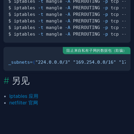
$ iptables 
-t
 mangle 
-A
 PREROUTING 
-p
 tcp --tc
$ iptables 
-t
 mangle 
-A
 PREROUTING 
-p
 tcp --tc
$ iptables 
-t
 mangle 
-A
 PREROUTING 
-p
 tcp --tc
$ iptables 
-t
 mangle 
-A
 PREROUTING 
-p
 tcp --tc
$ iptables 
-t
 mangle 
-A
 PREROUTING 
-p
 tcp --tc
$ iptables 
-t
 mangle 
-A
 PREROUTING 
-p
 tcp --tc
阻止来自私有子网的数据包（欺骗）
_subnets
=
(
"224.0.0.0/3"
"169.254.0.0/16"
"172.
另见
Iptables 应用
netfilter 官网