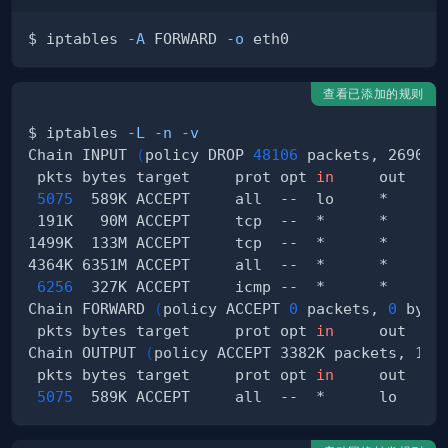
$ iptables 
-A
 FORWARD 
-o
查看已添加的规则
$ iptables 
-L
-n
-v
Chain INPUT 
(
policy DROP 
48106
 packets, 2690K 
 pkts bytes target     prot opt 
in
     out    
5075
  589K ACCEPT     all  --  lo     *      
 191K   90M ACCEPT     tcp  --  *      *      
1499K  133M ACCEPT     tcp  --  *      *      
4364K 6351M ACCEPT     all  --  *      *      
6256
  327K ACCEPT     icmp --  *      *      
Chain FORWARD 
(
policy ACCEPT 
0
 packets, 
0
 byte
 pkts bytes target     prot opt 
in
     out    
Chain OUTPUT 
(
policy ACCEPT 3382K packets, 181
 pkts bytes target     prot opt 
in
     out    
5075
  589K ACCEPT     all  --  *      lo     