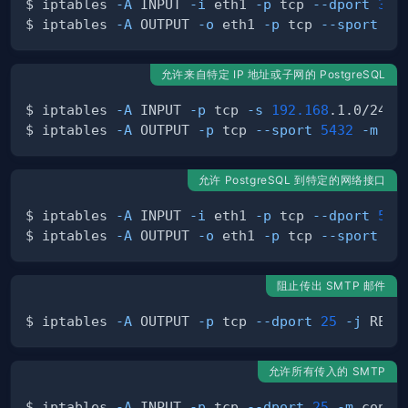
$ iptables 
-A
 INPUT 
-i
 eth1 
-p
 tcp 
--dport
330
$ iptables 
-A
 OUTPUT 
-o
 eth1 
-p
 tcp 
--sport
33
允许来自特定 IP 地址或子网的 PostgreSQL
$ iptables 
-A
 INPUT 
-p
 tcp 
-s
192.168
.1.0/24 
-
$ iptables 
-A
 OUTPUT 
-p
 tcp 
--sport
5432
-m
 co
允许 PostgreSQL 到特定的网络接口
$ iptables 
-A
 INPUT 
-i
 eth1 
-p
 tcp 
--dport
543
$ iptables 
-A
 OUTPUT 
-o
 eth1 
-p
 tcp 
--sport
54
阻止传出 SMTP 邮件
$ iptables 
-A
 OUTPUT 
-p
 tcp 
--dport
25
-j
允许所有传入的 SMTP
$ iptables 
-A
 INPUT 
-p
 tcp 
--dport
25
-m
 connt