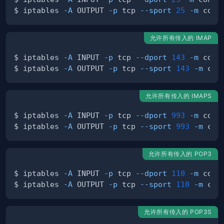
$ iptables 
-A
 OUTPUT 
-p
 tcp 
--sport
25
-m
 conn
允许所有传入的 IMAP
$ iptables 
-A
 INPUT 
-p
 tcp 
--dport
143
-m
 conn
$ iptables 
-A
 OUTPUT 
-p
 tcp 
--sport
143
-m
 con
允许所有传入的 IMAPS
$ iptables 
-A
 INPUT 
-p
 tcp 
--dport
993
-m
 conn
$ iptables 
-A
 OUTPUT 
-p
 tcp 
--sport
993
-m
 con
允许所有传入的 POP3
$ iptables 
-A
 INPUT 
-p
 tcp 
--dport
110
-m
 conn
$ iptables 
-A
 OUTPUT 
-p
 tcp 
--sport
110
-m
 con
允许所有传入的 POP3S