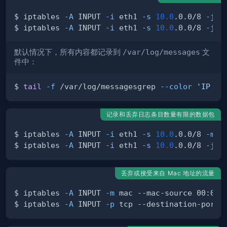
$ iptables 
-A
 INPUT 
-i
 eth1 
-s
10.0
.0.0/8 
-j
 L
$ iptables 
-A
 INPUT 
-i
 eth1 
-s
10.0
.0.0/8 
-j
默认情况下，所有内容都记录到
/var/log/messages
文
件中：
$ 
tail
-f
 /var/log/messagesgrep 
--color
'IP SP
记录和丢弃日志条目数量有限的数据包
$ iptables 
-A
 INPUT 
-i
 eth1 
-s
10.0
.0.0/8 
-m
 l
$ iptables 
-A
 INPUT 
-i
 eth1 
-s
10.0
.0.0/8 
-j
丢弃或接受来自 Mac 地址的流量
$ iptables 
-A
 INPUT 
-m
 mac --mac-source 00:0F:
$ iptables 
-A
 INPUT 
-p
 tcp --destination-port 