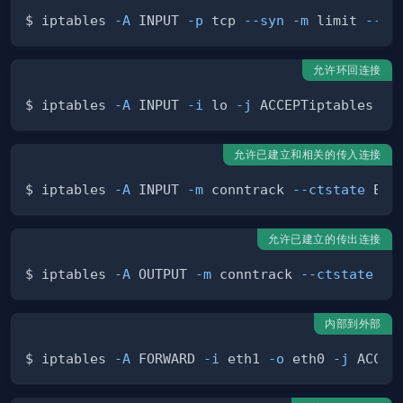
$ iptables 
-A
 INPUT 
-p
 tcp 
--syn
-m
 limit 
--li
允许环回连接
$ iptables 
-A
 INPUT 
-i
 lo 
-j
 ACCEPTiptables 
-A
允许已建立和相关的传入连接
$ iptables 
-A
 INPUT 
-m
 conntrack 
--ctstate
 EST
允许已建立的传出连接
$ iptables 
-A
 OUTPUT 
-m
 conntrack 
--ctstate
 ES
内部到外部
$ iptables 
-A
 FORWARD 
-i
 eth1 
-o
 eth0 
-j