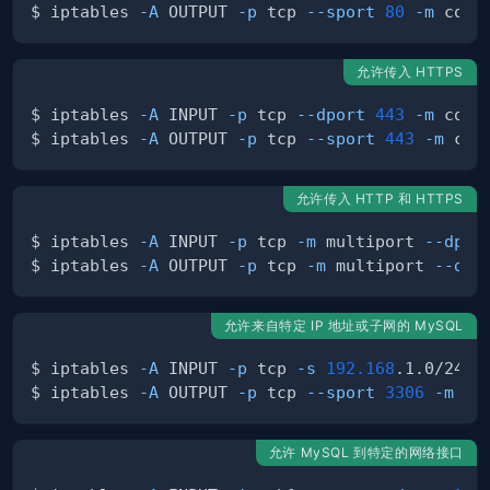
$ iptables 
-A
 OUTPUT 
-p
 tcp 
--sport
80
-m
 conn
允许传入 HTTPS
$ iptables 
-A
 INPUT 
-p
 tcp 
--dport
443
-m
 conn
$ iptables 
-A
 OUTPUT 
-p
 tcp 
--sport
443
-m
 con
允许传入 HTTP 和 HTTPS
$ iptables 
-A
 INPUT 
-p
 tcp 
-m
 multiport 
--dpor
$ iptables 
-A
 OUTPUT 
-p
 tcp 
-m
 multiport 
--dpo
允许来自特定 IP 地址或子网的 MySQL
$ iptables 
-A
 INPUT 
-p
 tcp 
-s
192.168
.1.0/24 
-
$ iptables 
-A
 OUTPUT 
-p
 tcp 
--sport
3306
-m
 co
允许 MySQL 到特定的网络接口