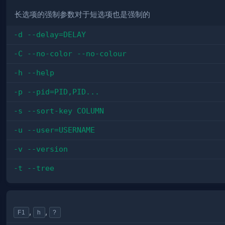
长选项的强制参数对于短选项也是强制的
-d --delay=DELAY
-C --no-color --no-colour
-h --help
-p --pid=PID,PID...
-s --sort-key COLUMN
-u --user=USERNAME
-v --version
-t --tree
,
,
F1
h
?