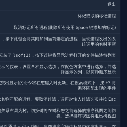
退出
标记或取消标记进程
取消标记所有进程(删除所有使用 Space 键添加的标记)
)
，按下此键会将其附加到当前选定的进程，呈现进程发出的系
统调用的实时更新
果安装了
lsof(1)
，按下该键将显示进程打开的文件描述符列表
显示的仪表，设置各种显示选项，在配色方案中进行选择，并选
择显示的列，以何种顺序显示
(突出显示)的命令将在您键入时更新。在搜索模式下，按
F3
将
循环匹配出现的事件
示名称匹配的进程。要取消过滤，请再次输入过滤选项并按
Esc
的关系布局为树。切换键将在树和您之前选择的排序视图之间切
换。选择排序视图将退出树视图
以通过 < 和 > 访问。当前排序字段由标题中的突出显示。在