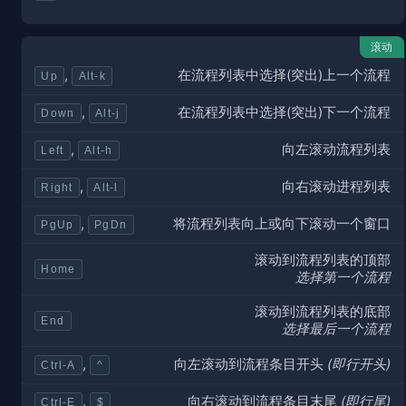
滚动
在流程列表中选择(突出)
上
一个流程
,
Up
Alt-k
在流程列表中选择(突出)
下
一个流程
,
Down
Alt-j
向
左
滚动流程列表
,
Left
Alt-h
向
右
滚动进程列表
,
Right
Alt-l
将流程列表
向上
或
向下
滚动一个窗口
,
PgUp
PgDn
滚动到流程列表的
顶部
Home
选择第一个流程
滚动到流程列表的
底部
End
选择最后一个流程
向
左
滚动到流程条目
开头
(即行开头)
,
Ctrl-A
^
向
右
滚动到流程条目
末尾
(即行尾)
,
Ctrl-E
$