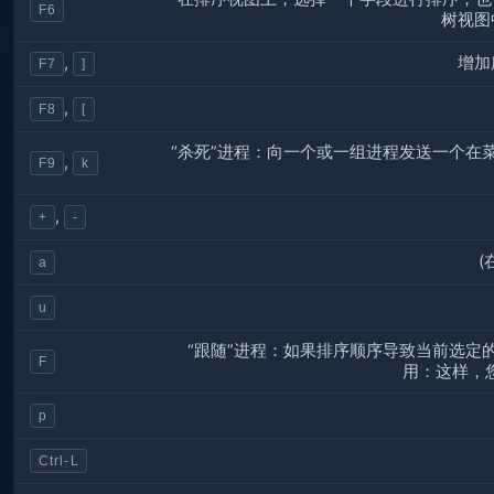
F6
树视图
增加
,
F7
]
,
F8
[
“杀死”进程：向一个或一组进程发送一个在
,
F9
k
,
+
-
(
a
u
“跟随”进程：如果排序顺序导致当前选定
F
用：这样，
p
Ctrl-L