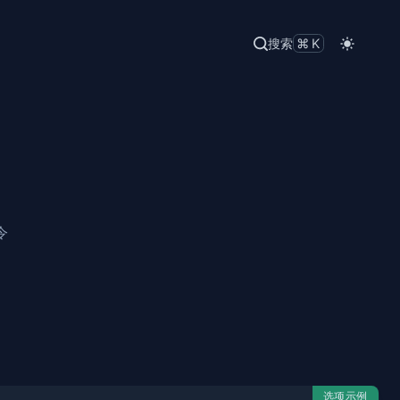
搜索
⌘K
令
选项示例