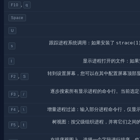
,
F10
q
Space
U
跟踪进程系统调用：如果安装了
strace(1
s
显示进程打开的文件：如
l
转到设置屏幕，您可以在其中配置屏幕顶部
,
F2
S
逐步搜索所有显示进程的命令行。当前选定
,
F3
/
增量进程过滤：输入部分进程命令行，仅显
,
F4
\
树视图：按父级组织进程，并将它们之间
,
F5
t
在排序视图上，选择一个字段进行排序，也可