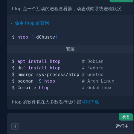
htop 是一个互动的进程查看器，动态观察系统进程状况
命令 htop 的官网
$ 
htop
[
-dChustv
]
安装
$ 
apt
install
htop
# Debian
$ dnf 
install
htop
# Fedora
$ emerge sys-process/htop 
# Gentoo
$ pacman 
-S
htop
# Arch Linux
$ Compile 
htop
# GoboLinux
htop 的软件包在大多数发行版中都
可用下载
状态
运行中
R