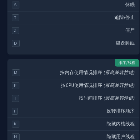
休眠
S
追踪/停止
T
僵尸
Z
磁盘睡眠
D
排序/线程
按
内存
使用情况排序
(最高兼容性键)
M
按
CPU
使用情况排序
(最高兼容性键)
P
按
时间
排序
(最高兼容性键)
T
反转
排序顺序
I
隐藏
内核
线程
K
隐藏
用户
线程
H