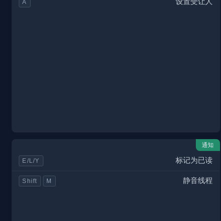
设置受让人
A
通知
标记为已读
E/L/Y
静音线程
Shift
M