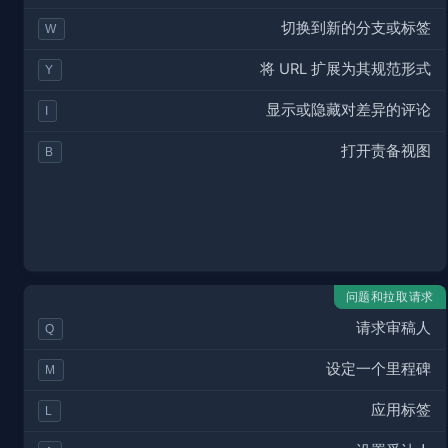
切换到新的分支或标签
W
将 URL 扩展为其规范形式
Y
显示或隐藏对差异的评论
I
打开责备视图
B
问题和拉取请求
请求审稿人
Q
设定一个里程碑
M
应用标签
L