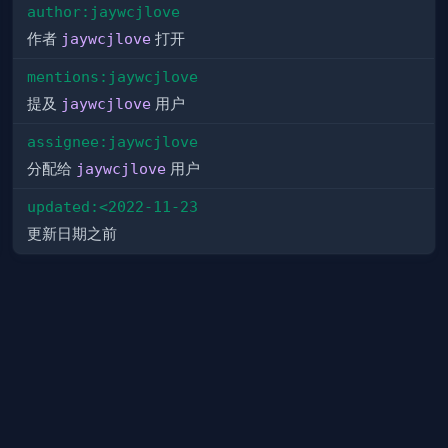
author:jaywcjlove
作者
jaywcjlove
打开
mentions:jaywcjlove
提及
jaywcjlove
用户
assignee:jaywcjlove
分配给
jaywcjlove
用户
updated:<2022-11-23
更新日期之前