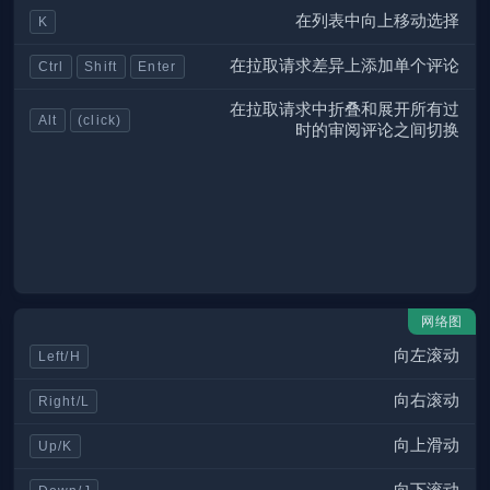
在列表中向上移动选择
K
在拉取请求差异上添加单个评论
Ctrl
Shift
Enter
在拉取请求中折叠和展开所有过
Alt
(click)
时的审阅评论之间切换
网络图
向左滚动
Left/H
向右滚动
Right/L
向上滑动
Up/K
向下滚动