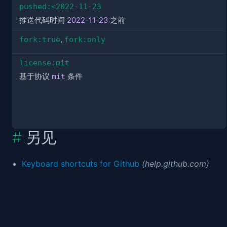
pushed:<2022-11-23
推送代码时间
2022-11-23
之前
fork:true
,
fork:only
license:mit
基于协议
mit
条件
另见
Keyboard shortcuts for Github
(help.github.com)