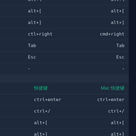
alt+[
alt+[
alt+]
alt+]
ctl+right
cmd+right
Tab
Tab
Esc
Esc
-
-
快捷键
Mac 快捷键
ctrl+enter
ctrl+enter
ctrl+/
ctrl+/
alt+[
alt+[
alt+]
alt+]