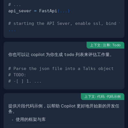
tistics result
# ...
api_sever 
=
 FastApi
(
.
.
.
)
# starting the API Sever, enable ssl, bind to 
.
.
.
上下文: 注释: Todo
你也可以让 copilot 为你生成
todo
列表来评估工作量。
# Parse the json file into a Talks object
join` and `pathlib.PurePath`?
# TODO:
# -[ ] 1. ...
上下文: 代码: 代码示例
提供片段代码示例，以帮助 Copilot 更好地开始新的开发任
务。
使用的框架与库