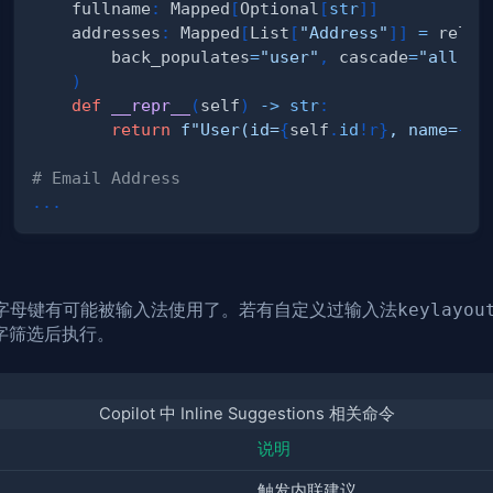
    fullname
:
 Mapped
[
Optional
[
str
]
]
    addresses
:
 Mapped
[
List
[
"Address"
]
]
=
 relat
        back_populates
=
"user"
,
 cascade
=
"all, d
)
def
__repr__
(
self
)
-
>
str
:
return
f"User(id=
{
self
.
id
!r
}
, name=
{
se
# Email Address
.
.
.
lt+字母键有可能被输入法使用了。若有自定义过输入法
keylayou
字筛选后执行。
Copilot 中 Inline Suggestions 相关命令
说明
触发内联建议