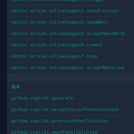
editor.action.inlineSuggest.showPrevious
editor.action.inlineSuggest.showNext
editor.action.inlineSuggest.acceptNextWord
editor.action.inlineSuggest.commit
editor.action.inlineSuggest.hide
editor.action.inlineSuggest.acceptNextLine
命令
github.copilot.generate
github.copilot.acceptCursorPanelSolution
github.copilot.previousPanelSolution
github.copilot.nextPanelSolution