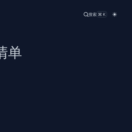
搜索
⌘K
忘清单