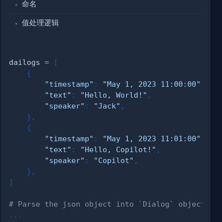
命名
值处理逻辑
dailogs 
=
[
{
"timestamp"
:
"May 1, 2023 11:00:00"
,
"text"
:
"Hello, World!"
,
"speaker"
:
"Jack"
,
}
,
{
"timestamp"
:
"May 1, 2023 11:01:00"
,
"text"
:
"Hello, Copilot!"
,
"speaker"
:
"Copilot"
,
}
,
]
y
=
True
# Parse the json object into `Dialog` object
)
0
)
)
.
.
.