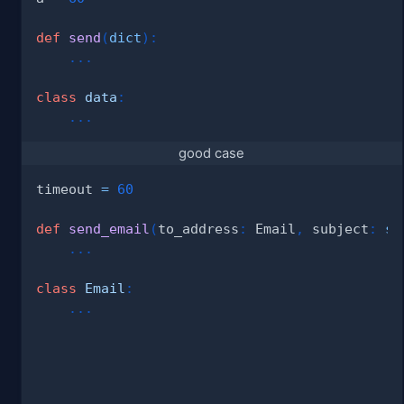
def
send
(
dict
)
:
.
.
.
class
data
:
.
.
.
good case
timeout 
=
60
def
send_email
(
to_address
:
 Email
,
 subject
:
st
.
.
.
class
Email
:
.
.
.