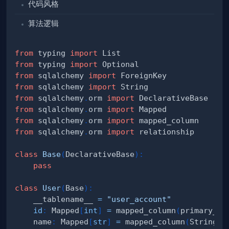
代码风格
算法逻辑
from
 typing 
import
from
 typing 
import
from
 sqlalchemy 
import
from
 sqlalchemy 
import
from
 sqlalchemy
.
orm 
import
from
 sqlalchemy
.
orm 
import
from
 sqlalchemy
.
orm 
import
r
,
 content
:
 HTML
)
:
-
>
 StatusCode
:
from
 sqlalchemy
.
orm 
import
class
Base
(
DeclarativeBase
)
:
pass
class
User
(
Base
)
:
    __tablename__ 
=
"user_account"
id
:
 Mapped
[
int
]
=
 mapped_column
(
primary_ke
    name
:
 Mapped
[
str
]
=
 mapped_column
(
String
(
3