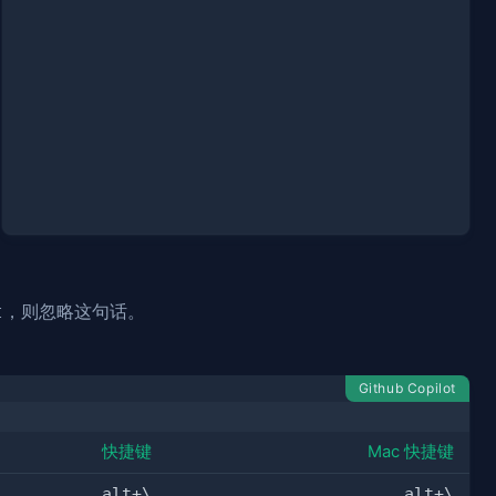
ionship
(
elete-orphan"
lf
.
name
!r
}
, fullname=
{
self
.
fullname
!r
}
)"
，则忽略这句话。
t
Github Copilot
快捷键
Mac 快捷键
alt+\
alt+\