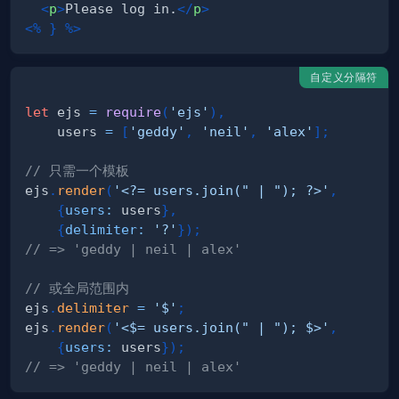
<
p
>
Please log in.
</
p
>
<%
}
%>
自定义分隔符
let
 ejs 
=
require
(
'ejs'
)
,
    users 
=
[
'geddy'
,
'neil'
,
'alex'
]
;
// 只需一个模板
ejs
.
render
(
'<?= users.join(" | "); ?>'
,
{
users
:
 users
}
,
{
delimiter
:
'?'
}
)
;
// => 'geddy | neil | alex'
// 或全局范围内
ejs
.
delimiter
=
'$'
;
ejs
.
render
(
'<$= users.join(" | "); $>'
,
{
users
:
 users
}
)
;
// => 'geddy | neil | alex'