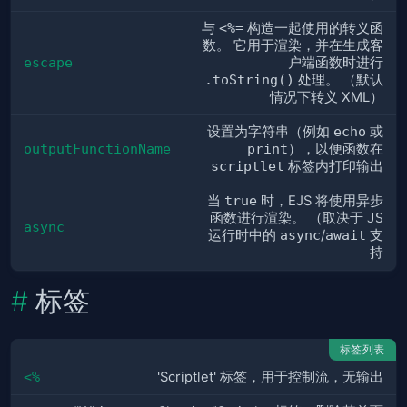
与
<%=
构造一起使用的转义函
数。 它用于渲染，并在生成客
escape
户端函数时进行
.toString()
处理。 （默认
情况下转义 XML）
设置为字符串（例如
echo
或
outputFunctionName
print
），以便函数在
scriptlet
标签内打印输出
当
true
时，EJS 将使用异步
函数进行渲染。 （取决于
JS
async
运行时中的
async
/
await
支
持
标签
标签列表
<%
'Scriptlet' 标签，用于控制流，无输出