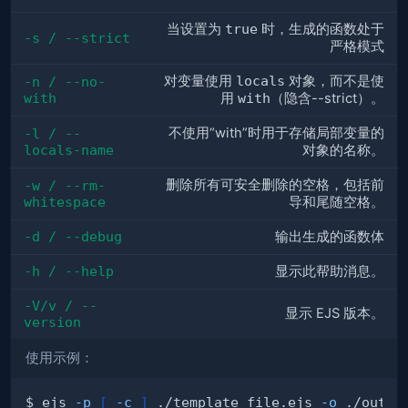
当设置为
true
时，生成的函数处于
-s / --strict
严格模式
对变量使用
locals
对象，而不是使
-n / --no-
with
用
with
（隐含--strict）。
不使用“with”时用于存储局部变量的
-l / --
locals-name
对象的名称。
删除所有可安全删除的空格，包括前
-w / --rm-
whitespace
导和尾随空格。
-d / --debug
输出生成的函数体
-h / --help
显示此帮助消息。
-V/v / --
显示 EJS 版本。
version
使用示例：
$ ejs 
-p
[
-c
]
 ./template_file.ejs 
-o