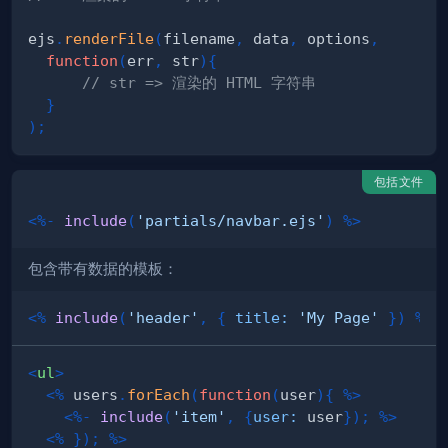
ejs
.
renderFile
(
filename
,
 data
,
 options
,
function
(
err
,
 str
)
{
// str => 渲染的 HTML 字符串
}
)
;
包括文件
<%-
include
(
'partials/navbar.ejs'
)
%>
包含带有数据的模板：
<%
include
(
'header'
,
{
title
:
'My Page'
}
)
%>
<
ul
>
<%
 users
.
forEach
(
function
(
user
)
{
%>
<%-
include
(
'item'
,
{
user
:
 user
}
)
;
%>
<%
}
)
;
%>