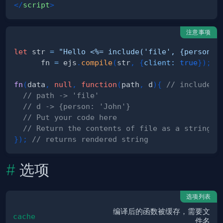
</
script
>
注意事项
let
 str 
=
"Hello <%= include('file', {person: 
      fn 
=
 ejs
.
compile
(
str
,
{
client
:
true
}
)
;
fn
(
data
,
null
,
function
(
path
,
 d
)
{
// include c
// path -> 'file'
// d -> {person: 'John'}
// Put your code here
// Return the contents of file as a string
}
)
;
// returns rendered string
选项
选项列表
编译后的函数被缓存，需要文
cache
件名