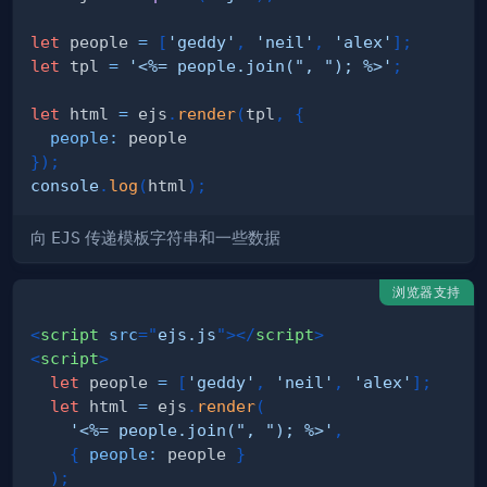
let
 people 
=
[
'geddy'
,
'neil'
,
'alex'
]
;
let
 tpl 
=
'<%= people.join(", "); %>'
;
let
 html 
=
 ejs
.
render
(
tpl
,
{
people
:
}
)
;
console
.
log
(
html
)
;
向
EJS
传递模板字符串和一些数据
浏览器支持
<
script
src
=
"
ejs.js
"
>
</
script
>
<
script
>
let
 people 
=
[
'geddy'
,
'neil'
,
'alex'
]
;
let
 html 
=
 ejs
.
render
(
'<%= people.join(", "); %>'
,
{
people
:
 people 
}
)
;