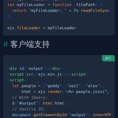
let
myFileLoader
=
function
(
filePath
)
{
return
'myFileLoader: '
+
 fs
.
readFileSync
(
fi
}
;
ejs
.
fileLoader
=
 myFileLoader
;
客户端支持
例子
<
div
id
=
"
output
"
>
</
div
>
<
script
src
=
"
ejs.min.js
"
>
</
script
>
<
script
>
let
 people 
=
[
'geddy'
,
'neil'
,
'alex'
]
,
      html 
=
 ejs
.
render
(
'<%= people.join(", ")
// With jQuery:
$
(
'#output'
)
.
html
(
html
)
;
// Vanilla JS:
document
.
getElementById
(
'output'
)
.
innerHTML