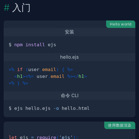
入门
Hello world
安装
$ 
npm
install
hello.ejs
<%
if
(
user
.
email
)
{
%>
<
h1
>
<%=
 user
.
email
%>
</
h1
>
<%
}
%>
命令 CLI
$ ejs hello.ejs 
-o
使用数据渲染
let
 ejs 
=
require
(
'ejs'
)
;