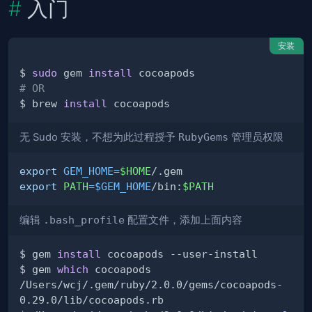
入门
安装
$ 
sudo
 gem 
install
# OR
$ brew 
install
无 Sudo 安装，不想为此过程授予
RubyGems
管理员权限
export
GEM_HOME
=
$HOME
export
PATH
=
$GEM_HOME
/bin:
$PATH
编辑
.bash_profile
配置文件，添加上面内容
$ gem 
install
$ gem 
which
/Users/wcj/.gem/ruby/2.0.0/gems/cocoapods-