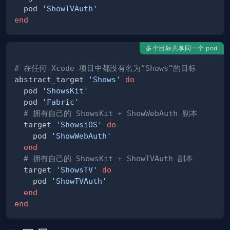
  pod 
'ShowTVAuth'
end
多个目标共享同一个 pod
# 在任何 Xcode 项目中都没有名为“Shows”的目标
abstract_target 
'Shows'
do
  pod 
'ShowsKit'
  pod 
'Fabric'
# 拥有自己的 ShowsKit + ShowWebAuth 副本
  target 
'ShowsiOS'
do
    pod 
'ShowWebAuth'
end
# 拥有自己的 ShowsKit + ShowTVAuth 副本
  target 
'ShowsTV'
do
    pod 
'ShowTVAuth'
end
end