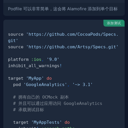
Podfile 可以非常简单，这会将 Alamofire 添加到单个目标
添加测试
source 
'https://github.com/CocoaPods/Specs.
git'
source 
'https://github.com/Artsy/Specs.git'
platform 
:ios
,
'9.0'
inhibit_all_warnings
!
target 
'MyApp'
do
  pod 
'GoogleAnalytics'
,
'~> 3.1'
# 拥有自己的 OCMock 副本
# 并且可以通过应用访问 GoogleAnalytics
# 承载测试目标
  target 
'MyAppTests'
do