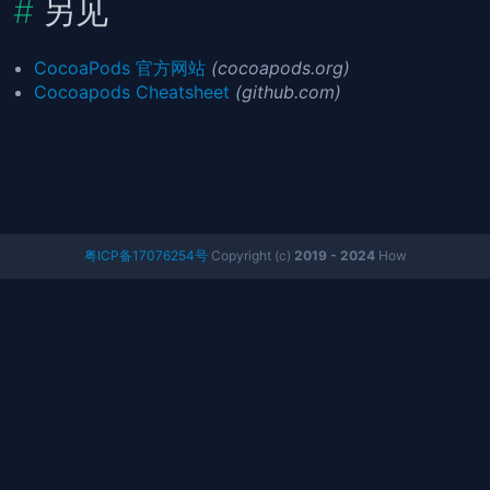
另见
CocoaPods 官方网站
(cocoapods.org)
Cocoapods Cheatsheet
(github.com)
粤ICP备17076254号
Copyright (c)
2019 - 2024
How