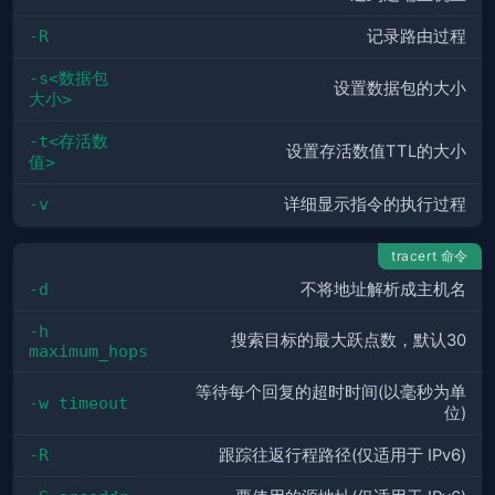
-R
记录路由过程
-s<数据包
设置数据包的大小
大小>
-t<存活数
设置存活数值TTL的大小
值>
-v
详细显示指令的执行过程
tracert 命令
-d
不将地址解析成主机名
-h 
搜索目标的最大跃点数，默认30
maximum_hops
等待每个回复的超时时间(以毫秒为单
-w timeout
位)
-R
跟踪往返行程路径(仅适用于 IPv6)