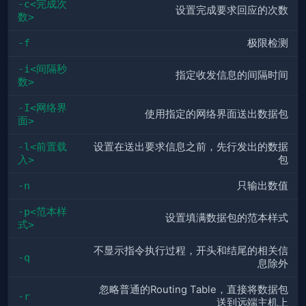
-c<完成次
设置完成要求回应的次数
数>
-f
极限检测
-i<间隔秒
指定收发信息的间隔时间
数>
-I<网络界
使用指定的网络界面送出数据包
面>
-l<前置载
设置在送出要求信息之前，先行发出的数据
入>
包
-n
只输出数值
-p<范本样
设置填满数据包的范本样式
式>
不显示指令执行过程，开头和结尾的相关信
-q
息除外
忽略普通的Routing Table，直接将数据包
-r
送到远端主机上